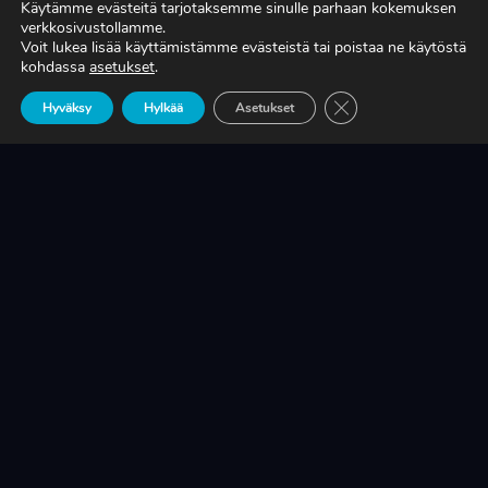
Käytämme evästeitä tarjotaksemme sinulle parhaan kokemuksen
verkkosivustollamme.
Voit lukea lisää käyttämistämme evästeistä tai poistaa ne käytöstä
TIEDÄTKÖ, MITÄ TUOTANTONNE OIKEASTI
kohdassa
asetukset
.
MAKSAA?
Sulje evästebanneri
Hyväksy
Hylkää
Asetukset
LUE LISÄÄ
KRIISINKESTÄVÄ KASVU ON SUOMEN
TEOLLISUUDEN ELINEHTO
LUE LISÄÄ
A-RYUNG-PUMPPUJEN YLEISIMMÄT
VARAOSAT NYT SUORAAN TEKUPITIN
VARASTOSTA
LUE LISÄÄ