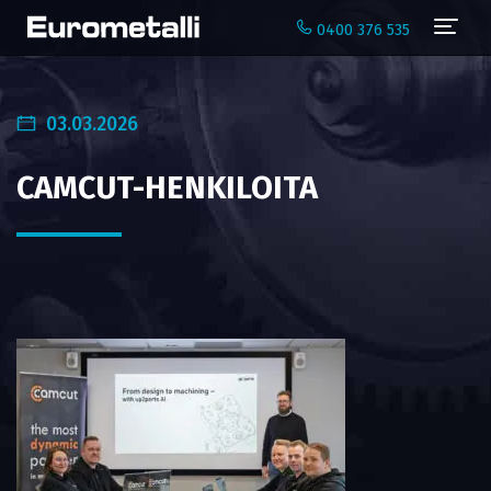
Navi
0400 376 535
03.03.2026
CAMCUT-HENKILOITA