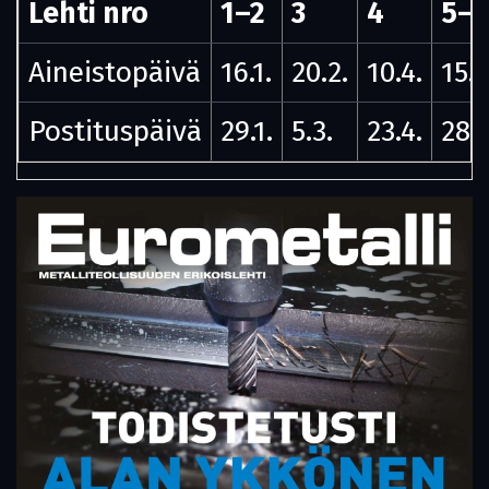
Lehti nro
1–2
3
4
5–
Aineistopäivä
16.1.
20.2.
10.4.
15.5
Postituspäivä
29.1.
5.3.
23.4.
28.5