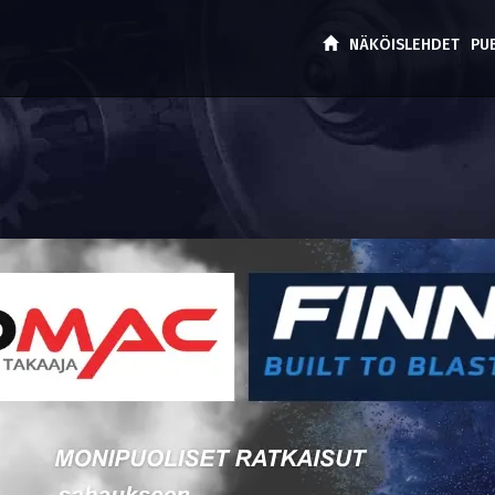
NÄKÖISLEHDET
PU