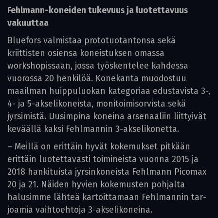
Fehlmann-koneiden tukevuus ja luotettavuus
vakuuttaa
Bluefors valmistaa prototuotantonsa sekä
kriittisten osiensa koneistuksen omassa
workshopissaan, jossa työskentelee kahdessa
vuorossa 20 henkilöä. Konekanta muodostuu
maailman huippuluokan katego­riaa edustavista 3-,
4- ja 5-akselikoneista, monitoimisorvista sekä
jyrsimistä. Uusimpina koneina arsenaaliin liittyivät
keväällä kaksi Fehlmannin 3-akselikonetta.
– Meillä on erittäin hyvät kokemukset pitkään
erittäin luotettavasti toimineista vuonna 2015 ja
2018 hankituista jyrsinkoneista Fehlmann Picomax
20 ja 21. Näiden hyvien kokemusten pohjalta
halusimme lähteä kartoittamaan Fehlmannin tar­
joamia vaihtoehtoja 3-akselikoneina.