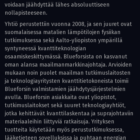
voidaan jäähdyttää lähes absoluuttiseen
nollapisteeseen.
Yhtiö perustettiin vuonna 2008, ja sen juuret ovat
suomalaisessa matalien lämpötilojen fysiikan
tutkimuksessa sekä Aalto-yliopiston ympärillä
syntyneessä kvanttiteknologian
osaamiskeskittymässä. Blueforsista on kasvanut
oman alansa maailmanmarkkinajohtaja. Arvioiden
mukaan noin puolet maailman tutkimuslaitosten
ja teknologiayritysten kvanttitietokoneista toimii
Blueforsin valmistamien jäähdytysjärjestelmien
avulla. Blueforsin asiakkaita ovat yliopistot,
tutkimuslaitokset sekä suuret teknologiayhtiöt,
jotka kehittävät kvanttilaskentaa ja suprajohtaviin
mate­riaaleihin liittyviä ratkaisuja. Yrityksen
tuotteita käytetään myös perustutkimuksessa,
lääketieteen sovelluksissa ja puhtaan energian