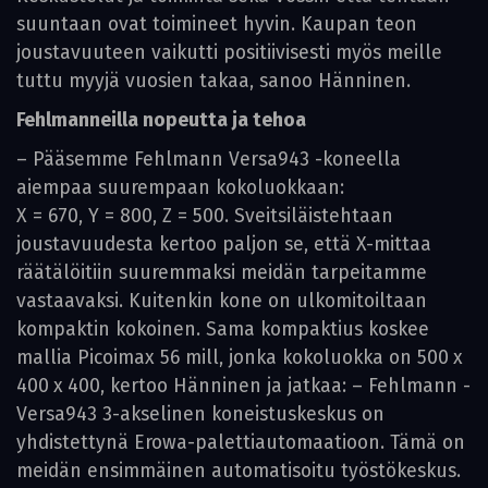
suuntaan ovat toimineet hyvin. Kaupan teon
joustavuuteen vaikutti positiivisesti myös meille
tuttu myyjä vuosien takaa, sanoo Hänninen.
Fehlmanneilla nopeutta ja tehoa
– Pääsemme Fehlmann Versa943 -koneella
aiempaa suurempaan kokoluokkaan:
X = 670, Y = 800, Z = 500. Sveitsiläistehtaan
joustavuudesta kertoo paljon se, että X-mittaa
räätälöitiin suuremmaksi meidän tarpeitamme
vastaavaksi. Kuitenkin kone on ulkomitoiltaan
kompaktin kokoinen. Sama kompaktius koskee
mallia Picoimax 56 mill, jonka kokoluokka on 500 x
400 x 400, kertoo Hänninen ja jatkaa: – Fehlmann ­
Versa943 3-akselinen koneistuskeskus on
yhdistettynä Erowa-palettiautomaatioon. Tämä on
meidän ensimmäinen automatisoitu työstökeskus.