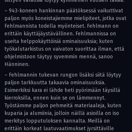
liittyen varaosia löytyy kymmenien vuosien takaa.
– 943-koneen hankinnan päätöksessä vaikuttivat
paljon myös koneistajiemme mielipiteet, jotka ovat
Fehlmannista todella myönteiset. Fehlmann on
erittäin käyttäjäystävällinen. Fehlmannissa on
useita helppokäyttöisiä ominaisuuksia; kuten
työkalutarkistus on vaivaton suorittaa ilman, että
ohjelmistoon täytyy syvemmin mennä, sanoo
Hänninen.
– Fehlmannin tukevan rungon lisäksi siitä löytyy
paljon tarkkuutta takaavia ominaisuuksia.
Esimerkiksi kara ei lähde heti pyörimään täysillä
kierroksilla, ennen kuin se on lämmennyt.
Työstämme paljon pehmeitä materiaaleja, kuten
kuparia ja alumiinia, jolloin näillä asioilla on iso
merkitys lopputuloksen kannalta. Meillä on
erittäin korkeat laatuvaatimukset jyrsittäville