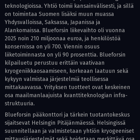
teknologioissa. Yhtiö toimii kansainvälisesti, ja sillä
on toimintaa Suomen lisäksi muun muassa
Yhdysvalloissa, Saksassa, Japanissa ja
Alankomaissa. Blueforsin liikevaihto oli vuonna
2025 noin 210 miljoonaa euroa, ja henkilöstöä
konsernissa on yli 700. Viennin osuus
liiketoiminnasta on yli 90 prosenttia. Blueforsin
kilpailu­etu perustuu erittäin vaativaan
kryogeniikkaosaamiseen, korkeaan laatuun sekä
kykyyn valmistaa järjestelmiä teollisessa
mittakaavassa. Yrityksen tuotteet ovat keskeinen
osa maailmanlaajuista kvanttiteknologian infra­
struktuuria.
Blueforsin pääkonttori ja tärkein tuotantokeskus
sijaitsevat Helsingin Pitäjänmäessä. Helsingissä
suunnitellaan ja valmistetaan yhtiön kryogeeniset
mittausjärjestelmät sekä hoidetaan merkittävä osa