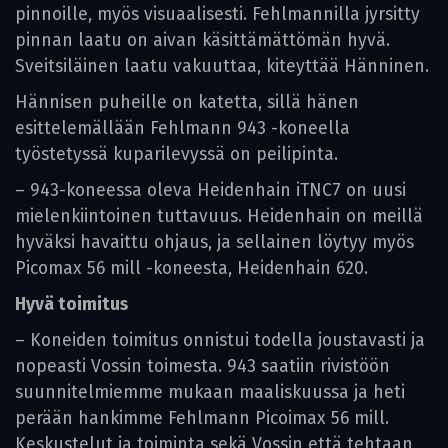
pinnoille, myös visuaalisesti. Fehlmannilla jyrsitty
pinnan laatu on aivan käsittämättömän hyvä.
Sveitsiläinen laatu vakuuttaa, kiteyttää Hänninen.
Hännisen puheille on katetta, sillä hänen
esittelemällään Fehlmann 943 -koneella
työstetyssä kuparilevyssä on peilipinta.
– 943-koneessa oleva Heidenhain iTNC7 on uusi
mielenkiintoinen tuttavuus. Heidenhain on meillä
hyväksi havaittu ohjaus, ja sellainen löytyy myös
Picomax 56 mill -koneesta, Heidenhain 620.
Hyvä toimitus
– Koneiden toimitus onnistui todella joustavasti ja
nopeasti Vossin toimesta. 943 saatiin rivistöön
suunnitelmiemme mukaan maaliskuussa ja heti
perään hankimme Fehlmann Picoimax 56 mill.
Keskustelut ja toiminta sekä Vossin että tehtaan