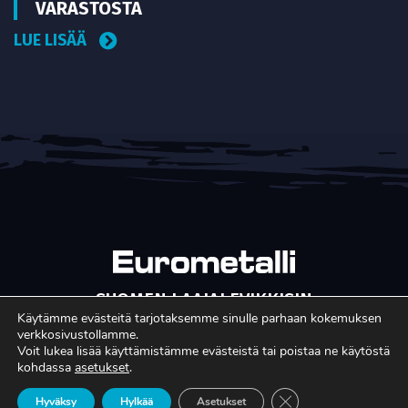
VARASTOSTA
LUE LISÄÄ
SUOMEN LAAJALEVIKKISIN
METALLITEOLLISUUDEN ERIKOISLEHTI
Käytämme evästeitä tarjotaksemme sinulle parhaan kokemuksen
verkkosivustollamme.
Copyright © Faktavisa Oy / Eurometalli 2017. All Rights
Voit lukea lisää käyttämistämme evästeistä tai poistaa ne käytöstä
kohdassa
asetukset
.
Reserved. · Toteutus:
Värikäs
Sulje evästebanneri
Hyväksy
Hylkää
Asetukset