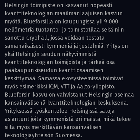
Helsingin toimipiste on kasvanut nopeasti
kvanttiteknologian maailmanlaajuisen kasvun
myötä. Blueforsilla on kaupungissa yli 9 000
neliömetriä tuotanto- ja toimistotilaa sekä niin
sanottu Cryohall, jossa voidaan testata
samanaikaisesti kymmeniä järjestelmiä. Yritys on
yksi Helsingin seudun näkyvimmistä
kvanttiteknologian toimijoista ja tärkeä osa
pääkaupunkiseudun kvanttiosaamisen
keskittymää. Samassa ekosysteemissä toimivat
myös esimerkiksi IQM, VTT ja Aalto-yliopisto.
Blueforsin kasvu on vahvistanut Helsingin asemaa
kansainvälisenä kvanttiteknologian keskuksena.
Yrityksessä työskentelee Helsingissä satoja
asiantuntijoita kymmenistä eri maista, mikä tekee
siitä myös merkittävän kansainvälisen
teknologiayhteisön Suomessa.