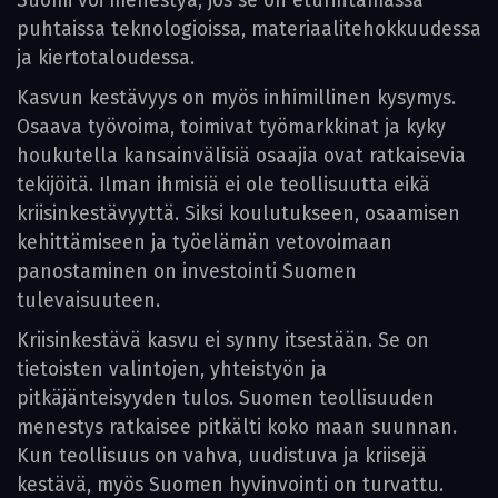
Suomi voi menestyä, jos se on eturintamassa
puhtaissa teknologioissa, materiaalitehokkuudessa
ja kiertotaloudessa.
Kasvun kestävyys on myös inhimillinen kysymys.
Osaava työvoima, toimivat työmarkkinat ja kyky
houkutella kansainvälisiä osaajia ovat ratkaisevia
tekijöitä. Ilman ihmisiä ei ole teollisuutta eikä
kriisinkestävyyttä. Siksi koulutukseen, osaamisen
kehittämiseen ja työelämän vetovoimaan
panostaminen on investointi Suomen
tulevaisuuteen.
Kriisinkestävä kasvu ei synny itsestään. Se on
tietoisten valintojen, yhteistyön ja
pitkäjänteisyyden tulos. Suomen teollisuuden
menestys ratkaisee pitkälti koko maan suunnan.
Kun teollisuus on vahva, uudistuva ja kriisejä
kestävä, myös Suomen hyvinvointi on turvattu.