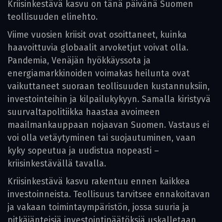
Kriisinkestävä kasvu on tänä päivänä Suomen
teollisuuden elinehto.
Viime vuosien kriisit ovat osoittaneet, kuinka
haavoittuvia globaalit arvoketjut voivat olla.
Pandemia, Venäjän hyökkäyssota ja
energiamarkkinoiden voimakas heilunta ovat
vaikuttaneet suoraan teollisuuden kustannuksiin,
investointeihin ja kilpailukykyyn. Samalla kiristyvä
suurvaltapolitiikka haastaa avoimeen
maailmankauppaan nojaavan Suomen. Vastaus ei
voi olla vetäytyminen tai suojautuminen, vaan
kyky sopeutua ja uudistua nopeasti –
kriisinkestävällä tavalla.
Kriisinkestävä kasvu rakentuu ennen kaikkea
investoinneista. Teollisuus tarvitsee ennakoitavan
ja vakaan toimintaympäristön, jossa suuria ja
pitkäjänteisiä investointipäätöksiä uskalletaan