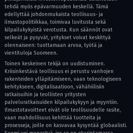
tehdä myös epävarmuuden keskellä. Tämä
edellyttää johdonmukaista teollisuus- ja
ilmastopolitiikkaa, toimivaa luvitusta sekä
kilpailukykyistä verotusta. Kun säännöt ovat
selkeät ja pysyvät, yritykset voivat keskittyä
olennaiseen: tuottamaan arvoa, työtä ja
vientituloja Suomeen.
Toinen keskeinen tekijä on uudistuminen.
Kriisinkestävä teollisuus ei perustu vanhojen
rakenteiden ylläpitämiseen, vaan teknologiseen
kehitykseen, digitalisaatioon, vähähiilisiin
ratkaisuihin ja teollisten yritysten
palveluratkaisuiden kilpailukykyyn ja myyntiin.
Ilmastotavoitteet eivät ole teollisuudelle rasite,
vaan mahdollisuus kehittää tuotteita ja
prosesseja, joille on kasvavaa kysyntää globaalisti.