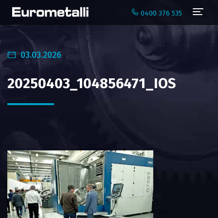
Navi
0400 376 535
03.03.2026
20250403_104856471_IOS