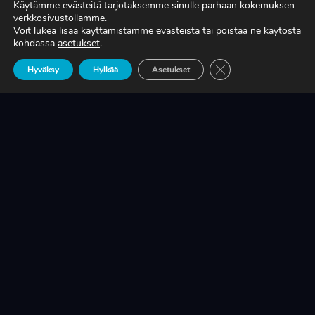
Käytämme evästeitä tarjotaksemme sinulle parhaan kokemuksen
verkkosivustollamme.
Voit lukea lisää käyttämistämme evästeistä tai poistaa ne käytöstä
TIEDÄTKÖ, MITÄ TUOTANTONNE OIKEASTI
kohdassa
asetukset
.
MAKSAA?
Sulje evästebanneri
Hyväksy
Hylkää
Asetukset
LUE LISÄÄ
KRIISINKESTÄVÄ KASVU ON SUOMEN
TEOLLISUUDEN ELINEHTO
LUE LISÄÄ
A-RYUNG-PUMPPUJEN YLEISIMMÄT
VARAOSAT NYT SUORAAN TEKUPITIN
VARASTOSTA
LUE LISÄÄ