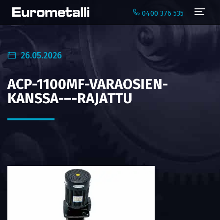
Navi
0400 376 535
26.05.2026
ACP-1100MF-VARAOSIEN-
KANSSA-–-RAJATTU