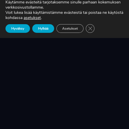
Käytämme evästeitä tarjotaksemme sinulle parhaan kokemuksen
verkkosivustollamme.
Voit lukea lisää käyttämistämme evästeistä tai poistaa ne käytöstä
TIEDÄTKÖ, MITÄ TUOTANTONNE OIKEASTI
kohdassa
asetukset
.
MAKSAA?
Sulje evästebanneri
Hyväksy
Hylkää
Asetukset
LUE LISÄÄ
KRIISINKESTÄVÄ KASVU ON SUOMEN
TEOLLISUUDEN ELINEHTO
LUE LISÄÄ
A-RYUNG-PUMPPUJEN YLEISIMMÄT
VARAOSAT NYT SUORAAN TEKUPITIN
VARASTOSTA
LUE LISÄÄ