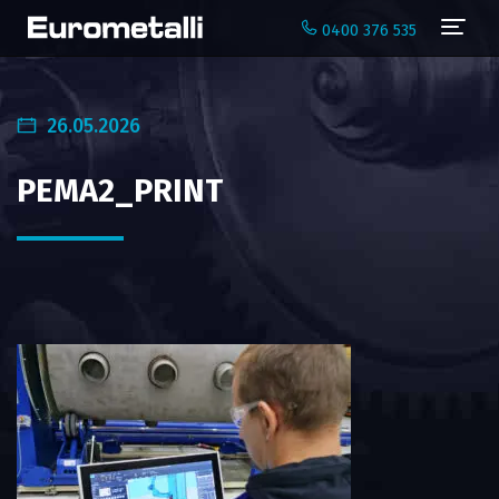
Navi
0400 376 535
26.05.2026
PEMA2_PRINT