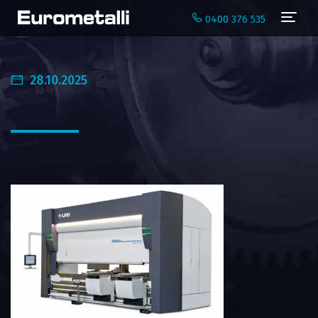
Navi
0400 376 535
28.10.2025