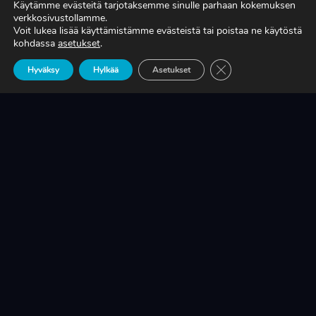
Käytämme evästeitä tarjotaksemme sinulle parhaan kokemuksen
verkkosivustollamme.
Voit lukea lisää käyttämistämme evästeistä tai poistaa ne käytöstä
TIEDÄTKÖ, MITÄ TUOTANTONNE OIKEASTI
kohdassa
asetukset
.
MAKSAA?
Sulje evästebanneri
Hyväksy
Hylkää
Asetukset
LUE LISÄÄ
KRIISINKESTÄVÄ KASVU ON SUOMEN
TEOLLISUUDEN ELINEHTO
LUE LISÄÄ
A-RYUNG-PUMPPUJEN YLEISIMMÄT
VARAOSAT NYT SUORAAN TEKUPITIN
VARASTOSTA
LUE LISÄÄ