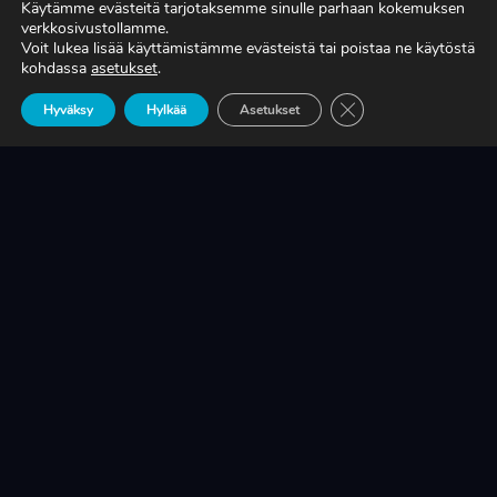
Käytämme evästeitä tarjotaksemme sinulle parhaan kokemuksen
verkkosivustollamme.
Voit lukea lisää käyttämistämme evästeistä tai poistaa ne käytöstä
TIEDÄTKÖ, MITÄ TUOTANTONNE OIKEASTI
kohdassa
asetukset
.
MAKSAA?
Sulje evästebanneri
Hyväksy
Hylkää
Asetukset
LUE LISÄÄ
KRIISINKESTÄVÄ KASVU ON SUOMEN
TEOLLISUUDEN ELINEHTO
LUE LISÄÄ
A-RYUNG-PUMPPUJEN YLEISIMMÄT
VARAOSAT NYT SUORAAN TEKUPITIN
VARASTOSTA
LUE LISÄÄ