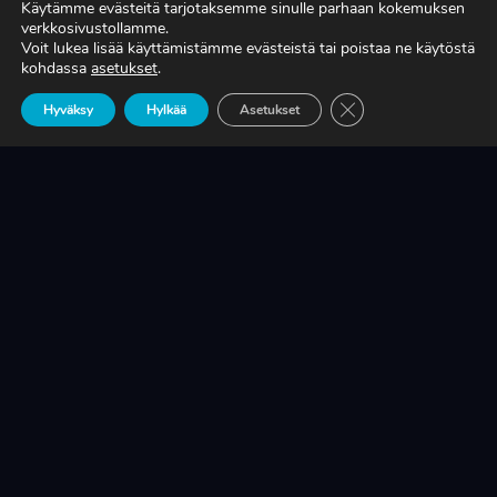
Käytämme evästeitä tarjotaksemme sinulle parhaan kokemuksen
verkkosivustollamme.
Voit lukea lisää käyttämistämme evästeistä tai poistaa ne käytöstä
TIEDÄTKÖ, MITÄ TUOTANTONNE OIKEASTI
kohdassa
asetukset
.
MAKSAA?
Sulje evästebanneri
Hyväksy
Hylkää
Asetukset
LUE LISÄÄ
KRIISINKESTÄVÄ KASVU ON SUOMEN
TEOLLISUUDEN ELINEHTO
LUE LISÄÄ
A-RYUNG-PUMPPUJEN YLEISIMMÄT
VARAOSAT NYT SUORAAN TEKUPITIN
VARASTOSTA
LUE LISÄÄ