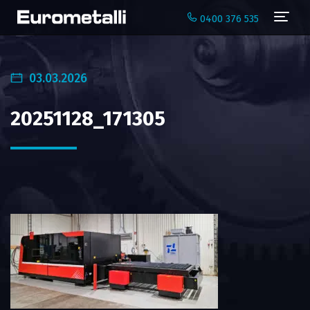
Navi
0400 376 535
03.03.2026
20251128_171305