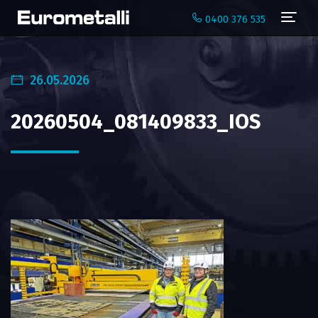
Navi
0400 376 535
26.05.2026
20260504_081409833_IOS