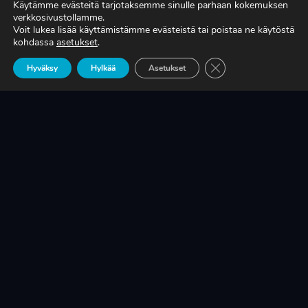
Käytämme evästeitä tarjotaksemme sinulle parhaan kokemuksen
verkkosivustollamme.
Voit lukea lisää käyttämistämme evästeistä tai poistaa ne käytöstä
TIEDÄTKÖ, MITÄ TUOTANTONNE OIKEASTI
kohdassa
asetukset
.
MAKSAA?
Sulje evästebanneri
Hyväksy
Hylkää
Asetukset
LUE LISÄÄ
KRIISINKESTÄVÄ KASVU ON SUOMEN
TEOLLISUUDEN ELINEHTO
LUE LISÄÄ
A-RYUNG-PUMPPUJEN YLEISIMMÄT
VARAOSAT NYT SUORAAN TEKUPITIN
VARASTOSTA
LUE LISÄÄ