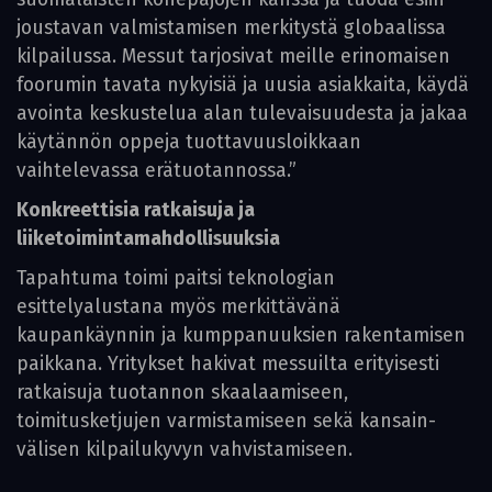
joustavan valmistamisen merkitystä globaalissa
kilpailussa. Messut tarjosivat meille erinomaisen
foorumin tavata nykyisiä ja uusia asiakkaita, käydä
avointa keskustelua alan tulevaisuudesta ja jakaa
käytännön oppeja tuottavuusloikkaan
vaihtelevassa erätuotannossa.”
Konkreettisia ratkaisuja ja
liiketoimintamahdollisuuksia
Tapahtuma toimi paitsi teknologian
esittelyalustana myös merkittävänä
kaupankäynnin ja kumppanuuksien rakentamisen
paikkana. Yritykset hakivat messuilta erityisesti
ratkaisuja tuotannon skaalaamiseen,
toimitusketjujen varmistamiseen sekä kansain­
välisen kilpailukyvyn vahvistamiseen.