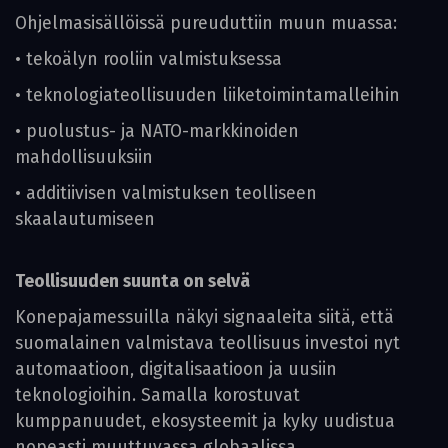
Ohjelmasisällöissä pureuduttiin muun muassa:
• tekoälyn rooliin valmistuksessa
• teknologiateollisuuden liiketoimintamalleihin
• puolustus- ja NATO-markkinoiden
mahdollisuuksiin
• additiivisen valmistuksen teolliseen
skaalautumiseen
Teollisuuden suunta on selvä
Konepajamessuilla näkyi signaaleita siitä, että
suomalainen valmistava teollisuus investoi nyt
automaatioon, digitalisaatioon ja uusiin
teknologioihin. Samalla korostuvat
kumppanuudet, ekosysteemit ja kyky uudistua
nopeasti muuttuvassa globaalissa