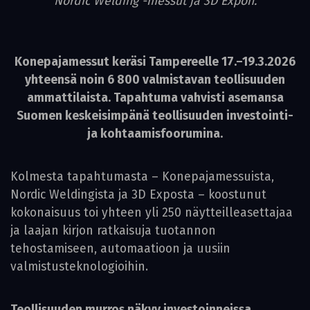
Nordic Welding -messut ja 3D Expon.
Konepajamessut keräsi Tampereelle 17.–19.3.2026
yhteensä noin 6 800 valmistavan teollisuuden
ammattilaista. Tapahtuma vahvisti asemansa
Suomen keskeisimpänä teollisuuden investointi-
ja kohtaamisfoorumina.
Kolmesta tapahtumasta – Konepajamessuista,
Nordic Weldingista ja 3D Exposta – koostunut
kokonaisuus toi yhteen yli 250 näytteilleasettajaa
ja laajan kirjon ratkaisuja tuotannon
tehostamiseen, automaatioon ja uusiin
valmistusteknologioihin.
Teollisuuden murros näkyy investoinneissa