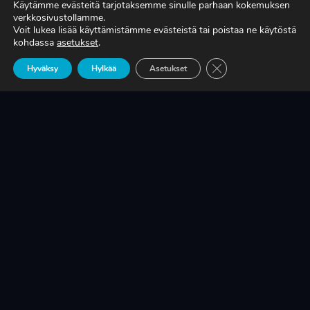
Käytämme evästeitä tarjotaksemme sinulle parhaan kokemuksen
verkkosivustollamme.
Voit lukea lisää käyttämistämme evästeistä tai poistaa ne käytöstä
TIEDÄTKÖ, MITÄ TUOTANTONNE OIKEASTI
kohdassa
asetukset
.
MAKSAA?
Sulje evästebanneri
Hyväksy
Hylkää
Asetukset
LUE LISÄÄ
KRIISINKESTÄVÄ KASVU ON SUOMEN
TEOLLISUUDEN ELINEHTO
LUE LISÄÄ
A-RYUNG-PUMPPUJEN YLEISIMMÄT
VARAOSAT NYT SUORAAN TEKUPITIN
VARASTOSTA
LUE LISÄÄ