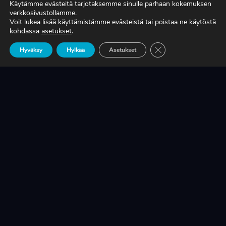
Käytämme evästeitä tarjotaksemme sinulle parhaan kokemuksen
verkkosivustollamme.
Voit lukea lisää käyttämistämme evästeistä tai poistaa ne käytöstä
TIEDÄTKÖ, MITÄ TUOTANTONNE OIKEASTI
kohdassa
asetukset
.
MAKSAA?
Sulje evästebanneri
Hyväksy
Hylkää
Asetukset
LUE LISÄÄ
KRIISINKESTÄVÄ KASVU ON SUOMEN
TEOLLISUUDEN ELINEHTO
LUE LISÄÄ
A-RYUNG-PUMPPUJEN YLEISIMMÄT
VARAOSAT NYT SUORAAN TEKUPITIN
VARASTOSTA
LUE LISÄÄ