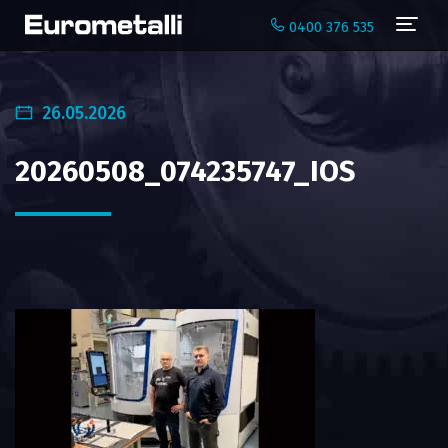
Navi
0400 376 535
26.05.2026
20260508_074235747_IOS