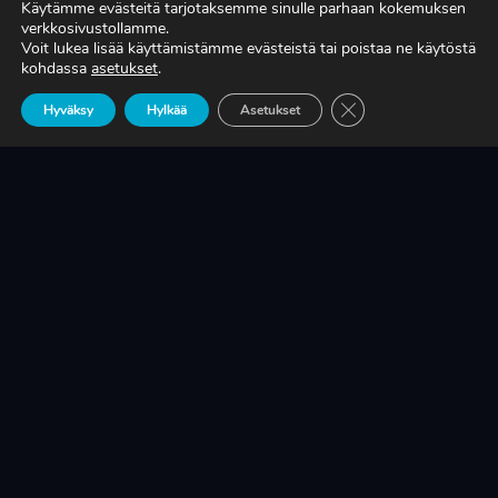
Käytämme evästeitä tarjotaksemme sinulle parhaan kokemuksen
verkkosivustollamme.
Voit lukea lisää käyttämistämme evästeistä tai poistaa ne käytöstä
TIEDÄTKÖ, MITÄ TUOTANTONNE OIKEASTI
kohdassa
asetukset
.
MAKSAA?
Sulje evästebanneri
Hyväksy
Hylkää
Asetukset
LUE LISÄÄ
KRIISINKESTÄVÄ KASVU ON SUOMEN
TEOLLISUUDEN ELINEHTO
LUE LISÄÄ
A-RYUNG-PUMPPUJEN YLEISIMMÄT
VARAOSAT NYT SUORAAN TEKUPITIN
VARASTOSTA
LUE LISÄÄ