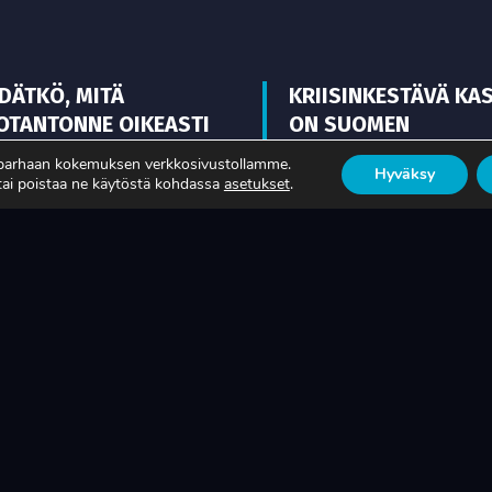
EDÄTKÖ, MITÄ
KRIISINKESTÄVÄ KA
OTANTONNE OIKEASTI
ON SUOMEN
KSAA?
TEOLLISUUDEN ELIN
 parhaan kokemuksen verkkosivustollamme.
Hyväksy
 tai poistaa ne käytöstä kohdassa
asetukset
.
ISÄÄ
LUE LISÄÄ