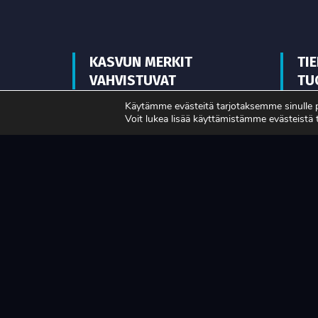
KASVUN MERKIT
TI
VAHVISTUVAT
TU
MA
Käytämme evästeitä tarjotaksemme sinulle
Voit lukea lisää käyttämistämme evästeistä
LUE LISÄÄ
LUE L