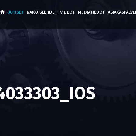
UUTISET
NÄKÖISLEHDET
VIDEOT
MEDIATIEDOT
ASIAKASPALV
4033303_IOS