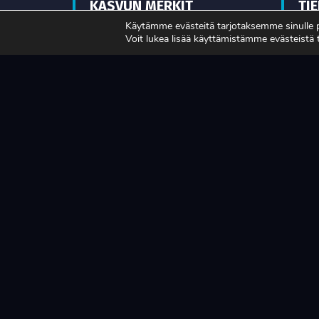
KASVUN MERKIT
TI
VAHVISTUVAT
TU
Käytämme evästeitä tarjotaksemme sinulle
Voit lukea lisää käyttämistämme evästeistä
MA
LUE LISÄÄ
LUE L