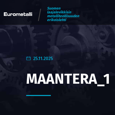
Suomen
laajalevikkisin
metalliteollisuuden
erikoislehti
25.11.2025
MAANTERA_1