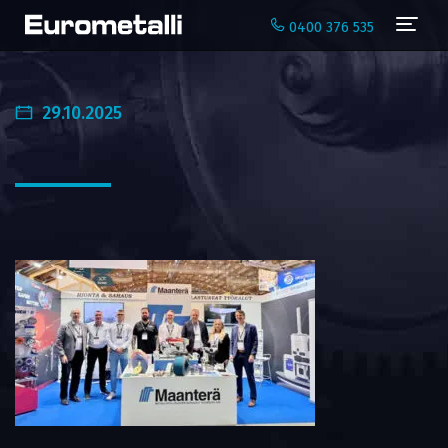
Navi
0400 376 535
29.10.2025