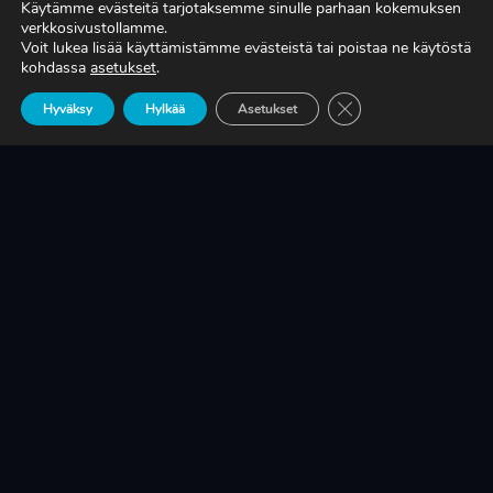
Käytämme evästeitä tarjotaksemme sinulle parhaan kokemuksen
verkkosivustollamme.
Voit lukea lisää käyttämistämme evästeistä tai poistaa ne käytöstä
TIEDÄTKÖ, MITÄ TUOTANTONNE OIKEASTI
kohdassa
asetukset
.
MAKSAA?
Sulje evästebanneri
Hyväksy
Hylkää
Asetukset
LUE LISÄÄ
KRIISINKESTÄVÄ KASVU ON SUOMEN
TEOLLISUUDEN ELINEHTO
LUE LISÄÄ
A-RYUNG-PUMPPUJEN YLEISIMMÄT
VARAOSAT NYT SUORAAN TEKUPITIN
VARASTOSTA
LUE LISÄÄ