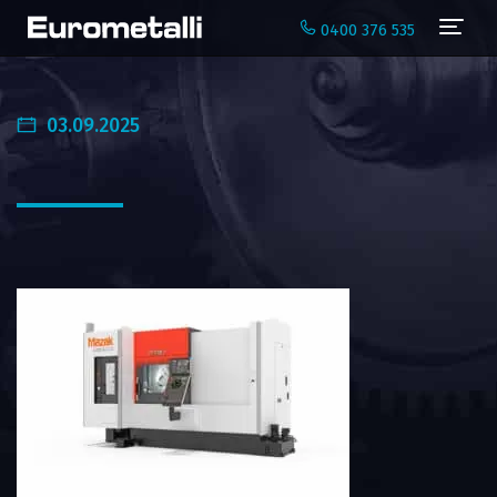
Navi
0400 376 535
03.09.2025