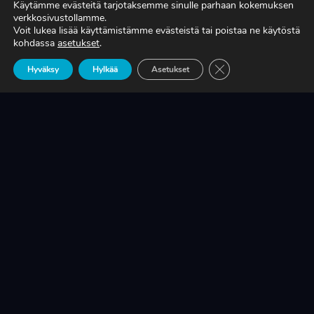
Käytämme evästeitä tarjotaksemme sinulle parhaan kokemuksen
verkkosivustollamme.
Voit lukea lisää käyttämistämme evästeistä tai poistaa ne käytöstä
TIEDÄTKÖ, MITÄ TUOTANTONNE OIKEASTI
kohdassa
asetukset
.
MAKSAA?
Sulje evästebanneri
Hyväksy
Hylkää
Asetukset
LUE LISÄÄ
KRIISINKESTÄVÄ KASVU ON SUOMEN
TEOLLISUUDEN ELINEHTO
LUE LISÄÄ
A-RYUNG-PUMPPUJEN YLEISIMMÄT
VARAOSAT NYT SUORAAN TEKUPITIN
VARASTOSTA
LUE LISÄÄ