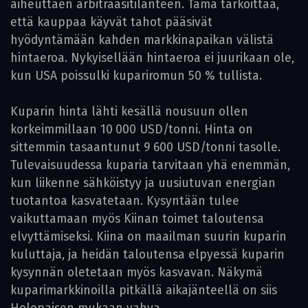
aiheuttaen arbitraasitilanteen. Tämä tarkoittaa,
että kauppaa käyvät tahot pääsivät
hyödyntämään kahden markkinapaikan välistä
hintaeroa. Nykyisellään hintaeroa ei juurikaan ole,
kun USA poissulki kupariromun 50 % tullista.
Kuparin hinta lähti kesällä nousuun ollen
korkeimmillaan 10 000 USD/tonni. Hinta on
sittemmin tasaantunut 9 600 USD/tonni tasolle.
Tulevaisuudessa kuparia tarvitaan yhä enemmän,
kun liikenne sähköistyy ja uusiutuvan energian
tuotantoa kasvatetaan. Kysyntään tulee
vaikuttamaan myös Kiinan toimet taloutensa
elvyttämiseksi. Kiina on maailman suurin kuparin
kuluttaja, ja heidän taloutensa elpyessä kuparin
kysynnän oletetaan myös kasvavan. Näkymä
kuparimarkkinoilla pitkällä aikajänteellä on siis