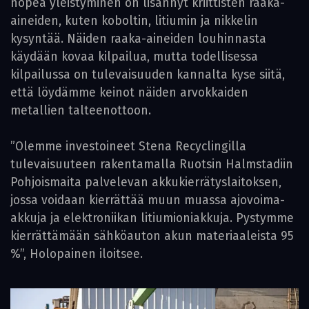
nopea yleistyminen on lisännyt kriittisten raaka-
aineiden, kuten koboltin, litiumin ja nikkelin
kysyntää. Näiden raaka-aineiden louhinnasta
käydään kovaa kilpailua, mutta todellisessa
kilpailussa on tulevaisuuden kannalta kyse siitä,
että löydämme keinot näiden arvokkaiden
metallien talteenottoon.
”Olemme investoineet Stena Recyclingilla
tulevaisuuteen rakentamalla Ruotsin Halmstadiin
Pohjoismaita palvelevan akkukierrätyslaitoksen,
jossa voidaan kierrättää muun muassa ajovoima-
akkuja ja elektroniikan litiumioniakkuja. Pystymme
kierrättämään sähköauton akun materiaaleista 95
%”, Holopainen iloitsee.