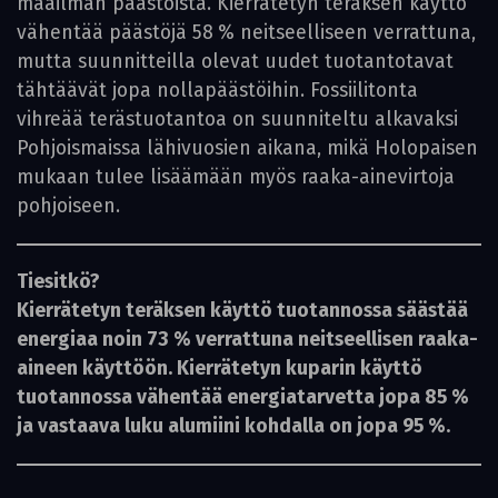
maailman päästöistä. Kierrätetyn teräksen käyttö
vähentää päästöjä 58 % neitseelliseen verrattuna,
mutta suunnitteilla olevat uudet tuotantotavat
tähtäävät jopa nollapäästöihin. Fossiilitonta
vihreää terästuotantoa on suunniteltu alkavaksi
Pohjoismaissa lähivuosien aikana, mikä Holopaisen
mukaan tulee lisäämään myös raaka-ainevirtoja
pohjoiseen.
Tiesitkö?
Kierrätetyn teräksen käyttö tuotannossa säästää
energiaa noin 73 % verrattuna neitseellisen raaka-
aineen käyttöön. Kierrätetyn kuparin käyttö
tuotannossa vähentää energiatarvetta jopa 85 %
ja vastaava luku alumiini kohdalla on jopa 95 %.