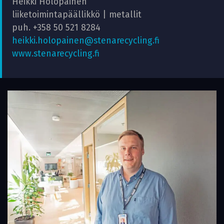
Heikki Holopainen
liiketoimintapäällikkö | metallit
puh. +358 50 521 8284
heikki.holopainen@stenarecycling.fi
www.stenarecycling.fi