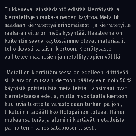
Tiukkeneva lainsäädäntö edistää kierrätystä ja
kierrätettyjen raaka-aineiden käyttöä. Metallit
saadaan kierrätettyä erinomaisesti, ja kierrätetyille
raaka-aineille on myös kysyntää. Haasteena on
kuitenkin saada käytössämme olevat materiaalit
tehokkaasti takaisin kiertoon. Kierrätysaste
vaihtelee maanosien ja metallityyppien välillä.
”Metallien kierrättämisessä on edelleen kirittävää,
sillä arvion mukaan kiertoon päätyy vain noin 50 %
käytöstä poistetuista metalleista. Länsimaat ovat
kierrätyksessä edellä, mutta myös täällä kiertoon
kuuluvia tuotteita varastoidaan turhan paljon”,
liiketoimintapäällikkö Holopainen toteaa. Hänen
mukaansa teräs ja alumiini kiertävät metalleista
parhaiten – lähes sataprosenttisesti.