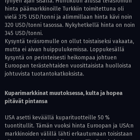
lyhyen ajan sisällä. Huhtikuun alussa teräsromun
hinta päämarkkinoille Turkkiin toimitettuna oli
vielä 375 USD/tonni ja alimmillaan hinta kävi noin
320 USD/tonni tasossa. Nykyhetkellä hinta on noin
345 USD/tonni.
Kysyntä teräsromulle on ollut toistaiseksi vakaata,
mutta ei aivan huippulukemissa. Loppukesällä
kysyntä on perinteisesti heikompaa johtuen
Euroopan terästehtaiden vuosittaisista huolloista
johtuvista tuotantokatkoksista.
Kuparimarkkinat muutoksessa, kulta ja hopea
pitävät pintansa
USA asetti keväällä kuparituotteille 50 %
tuontitullit. Tämän vuoksi hinta Euroopan ja USA:n
markkinoiden välillä lähti erkautumaan toisistaan