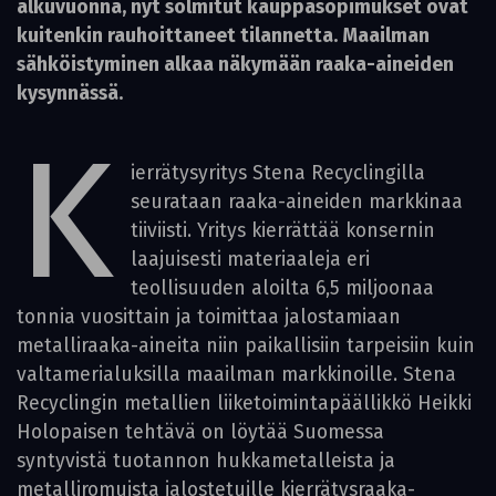
alkuvuonna, nyt solmitut kauppasopimukset ovat
kuitenkin rauhoittaneet tilannetta. Maailman
sähköis­tyminen alkaa näkymään raaka-aineiden
kysynnässä.
K
ierrätysyritys Stena Recyclingilla
seurataan raaka-aineiden markkinaa
tiiviisti. Yritys kierrättää konsernin
laajuisesti materiaaleja eri
teollisuuden aloilta 6,5 miljoonaa
tonnia vuosittain ja toimittaa jalostamiaan
metalliraaka-aineita niin paikallisiin tarpeisiin kuin
valtamerialuksilla maailman markkinoille. Stena
Recyclingin metallien liiketoimintapäällikkö Heikki
Holopaisen tehtävä on löytää Suomessa
syntyvistä tuotannon hukkametalleista ja
metalliromuista jalostetuille kierrätysraaka-