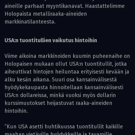
aineille parhaat myyntikanavat. Haastattelimme
Holopaista metalliraaka-aineiden
markkinatilanteesta.
USA:n tuontitullien vaikutus hintoihin
Viime aikoina markkinoiden kuumin puheenaihe on
Holopaisen mukaan ollut USA:n tuontitullit, jotka
aiheuttivat hintojen heiluntaa erityisesti kevään ja
alku kesän aikana. Suuri osa kansainvälisestä
hyödykekaupasta hinnoitellaan kansainvälisesti
USA:n dollareissa, minkä vuoksi myös dollarin
kurssimuutokset heijastuvat raaka-aineiden
hintoihin.
”Kun USA asetti huhtikuussa tuontitullit kaikille
maahan vietäville hyödykkeille ja tavaroille,