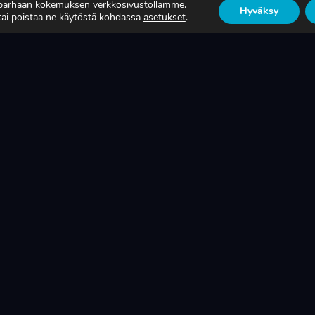
 parhaan kokemuksen verkkosivustollamme.
OTANTONNE OIKEASTI
ON SUOMEN
Hyväksy
 tai poistaa ne käytöstä kohdassa
asetukset
.
KSAA?
TEOLLISUUDEN ELIN
ISÄÄ
LUE LISÄÄ
SUOMEN LAAJALEVIKKISIN METALLITEOLLIS