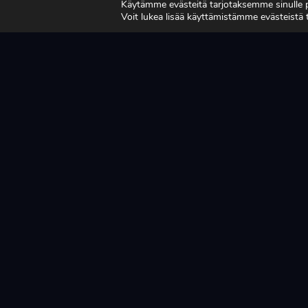
Käytämme evästeitä tarjotaksemme sinulle
VAHVISTUVAT
TU
Voit lukea lisää käyttämistämme evästeistä
MA
LUE LISÄÄ
LUE L