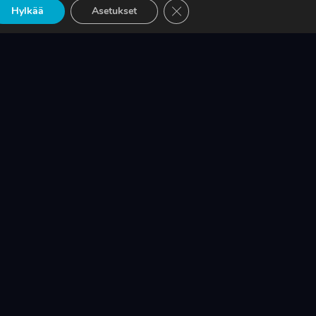
Sulje evästebanneri
PUMPPUJEN YLEISIMMÄT
Hylkää
Asetukset
EHTO
VARAOSAT NYT SUORAAN
TEKUPITIN VARASTOSTA
LUE LISÄÄ
UUDEN ERIKOISLEHTI