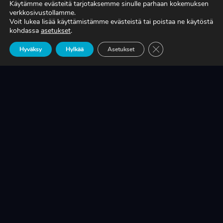
Käytämme evästeitä tarjotaksemme sinulle parhaan kokemuksen
verkkosivustollamme.
Voit lukea lisää käyttämistämme evästeistä tai poistaa ne käytöstä
TIEDÄTKÖ, MITÄ TUOTANTONNE OIKEASTI
kohdassa
asetukset
.
MAKSAA?
Sulje evästebanneri
Hyväksy
Hylkää
Asetukset
LUE LISÄÄ
KRIISINKESTÄVÄ KASVU ON SUOMEN
TEOLLISUUDEN ELINEHTO
LUE LISÄÄ
A-RYUNG-PUMPPUJEN YLEISIMMÄT
VARAOSAT NYT SUORAAN TEKUPITIN
VARASTOSTA
LUE LISÄÄ