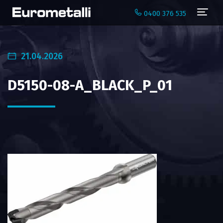
Navi
0400 376 535
21.04.2026
D5150-08-A_BLACK_P_01