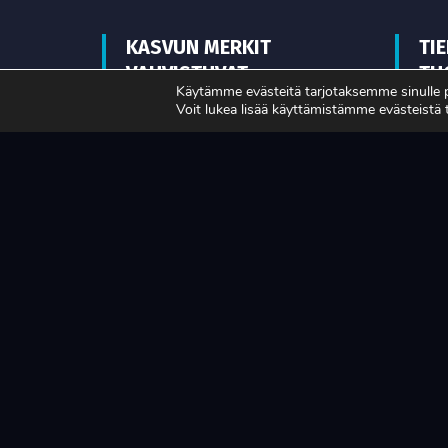
KASVUN MERKIT
TI
VAHVISTUVAT
TU
Käytämme evästeitä tarjotaksemme sinulle
MA
Voit lukea lisää käyttämistämme evästeistä
LUE LISÄÄ
LUE L