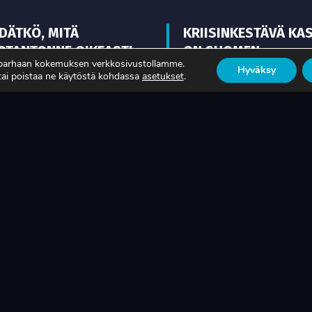
EDÄTKÖ, MITÄ
KRIISINKESTÄVÄ KA
OTANTONNE OIKEASTI
ON SUOMEN
 parhaan kokemuksen verkkosivustollamme.
KSAA?
TEOLLISUUDEN ELIN
Hyväksy
 tai poistaa ne käytöstä kohdassa
asetukset
.
ISÄÄ
LUE LISÄÄ