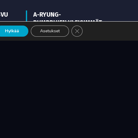
SVU
A-RYUNG-
PUMPPUJEN YLEISIMMÄT
Sulje evästebanneri
EHTO
VARAOSAT NYT SUORAAN
Hylkää
Asetukset
TEKUPITIN VARASTOSTA
LUE LISÄÄ