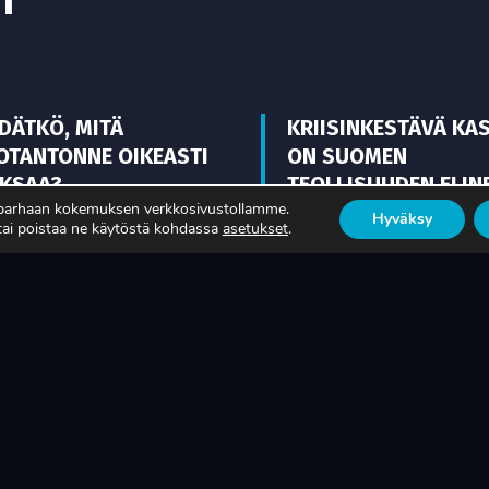
T
EDÄTKÖ, MITÄ
KRIISINKESTÄVÄ KA
OTANTONNE OIKEASTI
ON SUOMEN
KSAA?
TEOLLISUUDEN ELIN
 parhaan kokemuksen verkkosivustollamme.
Hyväksy
 tai poistaa ne käytöstä kohdassa
asetukset
.
ISÄÄ
LUE LISÄÄ