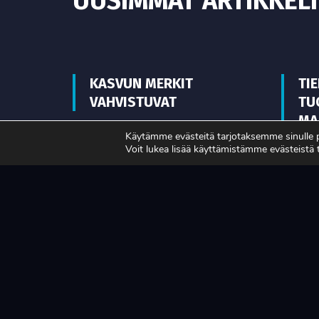
UUSIMMAT ARTIKKELI
KASVUN MERKIT
TI
VAHVISTUVAT
TU
MA
Käytämme evästeitä tarjotaksemme sinulle
Voit lukea lisää käyttämistämme evästeistä
LUE LISÄÄ
LUE L