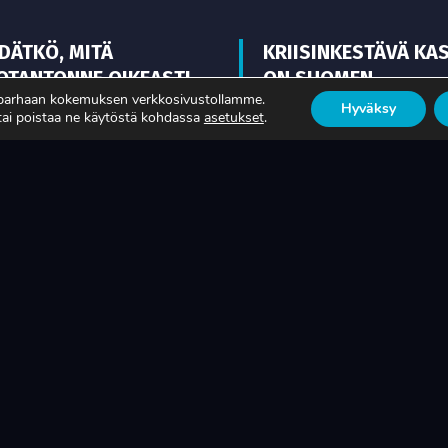
EDÄTKÖ, MITÄ
KRIISINKESTÄVÄ KA
OTANTONNE OIKEASTI
ON SUOMEN
 parhaan kokemuksen verkkosivustollamme.
KSAA?
TEOLLISUUDEN ELIN
Hyväksy
 tai poistaa ne käytöstä kohdassa
asetukset
.
ISÄÄ
LUE LISÄÄ