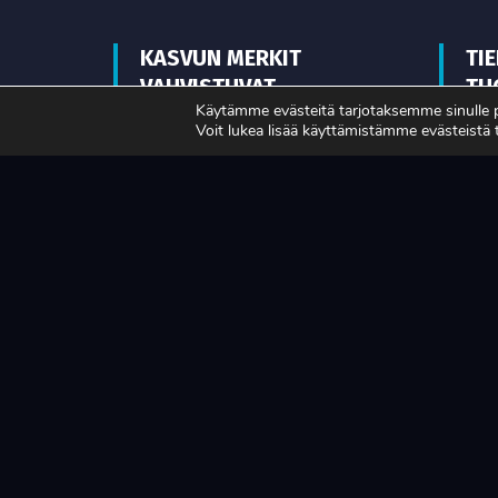
KASVUN MERKIT
TI
VAHVISTUVAT
TU
Käytämme evästeitä tarjotaksemme sinulle
MA
Voit lukea lisää käyttämistämme evästeistä
LUE LISÄÄ
LUE L