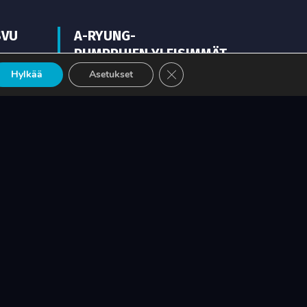
SVU
A-RYUNG-
PUMPPUJEN YLEISIMMÄT
EHTO
VARAOSAT NYT SUORAAN
Sulje evästebanneri
Hylkää
Asetukset
TEKUPITIN VARASTOSTA
LUE LISÄÄ