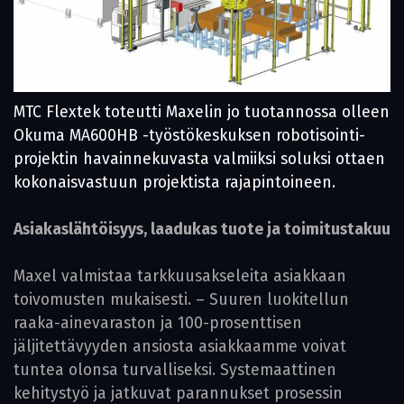
MTC Flextek toteutti Maxelin jo tuotannossa olleen
Okuma MA600HB -työstökeskuksen robotisointi­
projektin havainne­kuvasta valmiiksi soluksi ottaen
kokonaisvastuun projektista rajapintoineen.
Asiakaslähtöisyys, laadukas tuote ja toimitustakuu
Maxel valmistaa tarkkuusakseleita asiakkaan
toivomusten mukaisesti. – Suuren luokitellun
raaka-ainevaraston ja 100-prosenttisen
jäljitettävyyden ansiosta asiakkaamme voivat
tuntea olonsa turvalliseksi. Systemaattinen
kehitystyö ja jatkuvat parannukset prosessin