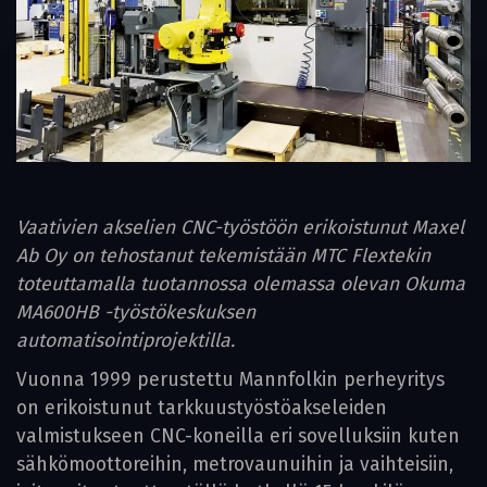
Vaativien akselien CNC-työstöön erikoistunut Maxel
Ab Oy on tehostanut tekemistään MTC Flextekin
toteuttamalla tuotannossa olemassa olevan Okuma
MA600HB -työstökeskuksen
automatisointiprojektilla.
Vuonna 1999 perustettu Mannfolkin perheyritys
on erikoistunut tarkkuustyöstöakseleiden
valmistukseen CNC-koneilla eri sovelluksiin kuten
sähkömoottoreihin, metrovaunuihin ja vaihteisiin,