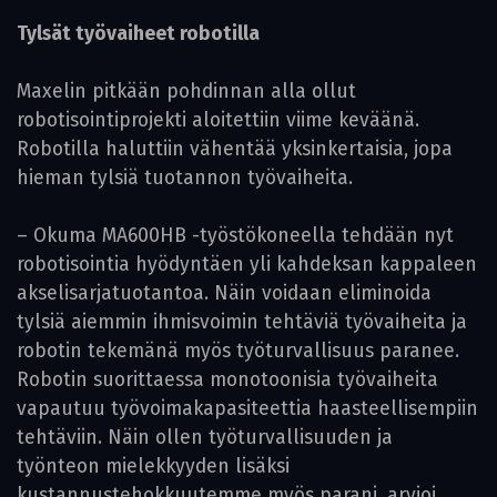
Tylsät työvaiheet robotilla
Maxelin pitkään pohdinnan alla ollut
robotisointiprojekti aloitettiin viime keväänä.
Robotilla haluttiin vähentää yksinkertaisia, jopa
hieman tylsiä tuotannon työvaiheita.
– Okuma MA600HB -työstökoneella tehdään nyt
robotisointia hyödyntäen yli kahdeksan kappaleen
akselisarjatuotantoa. Näin voidaan eliminoida
tylsiä aiemmin ihmisvoimin tehtäviä työvaiheita ja
robotin tekemänä myös työturvallisuus paranee.
Robotin suorittaessa monotoonisia työvaiheita
vapautuu työvoimakapasiteettia haasteellisempiin
tehtäviin. Näin ollen työturvallisuuden ja
työnteon mielekkyyden lisäksi
kustannustehokkuutemme myös parani, arvioi