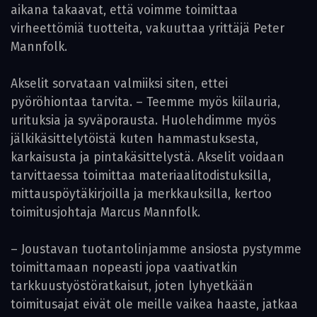
aikana takaavat, että voimme toimittaa
virheettömiä tuotteita, vakuuttaa yrittäjä Peter
Mannfolk.
Akselit sorvataan valmiiksi siten, ettei
pyöröhiontaa tarvita. – Teemme myös kiilauria,
urituksia ja syväporausta. Huolehdimme myös
jälkikäsittelytöistä kuten hammastuksesta,
karkaisusta ja pintakäsittelystä. Akselit voidaan
tarvittaessa toimittaa materiaalitodistuksilla,
mittauspöytäkirjoilla ja merkkauksilla, kertoo
toimitusjohtaja Marcus Mannfolk.
– Joustavan tuotantolinjamme ansiosta pystymme
toimittamaan nopeasti jopa vaativatkin
tarkkuustyöstöratkaisut, joten ly­hyetkään
toimitusajat eivät ole meille vaikea haaste, jatkaa