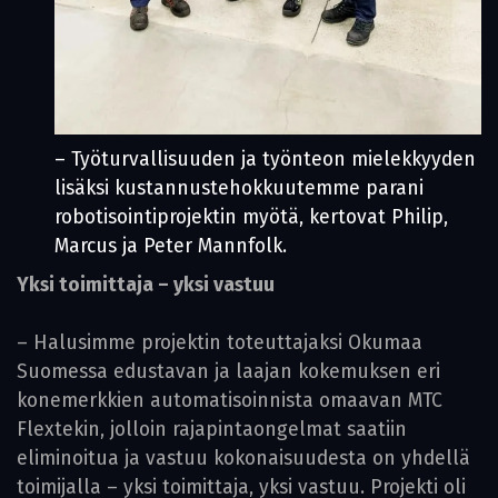
– Työturvallisuuden ja työnteon mielekkyyden
lisäksi kustannus­tehokkuutemme parani
robotisointi­projektin myötä, kertovat ­Philip,
Marcus ja ­Peter Mannfolk.
Yksi toimittaja – yksi vastuu
– Halusimme projektin toteuttajaksi Okumaa
Suomessa edustavan ja laajan kokemuksen eri
konemerkkien automatisoinnista omaavan MTC
Flextekin, jolloin rajapintaongelmat saatiin
eliminoitua ja vastuu kokonaisuudesta on yhdellä
toimijalla – yksi toimittaja, yksi vastuu. Projekti oli