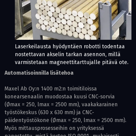
Laserkeilausta hyödyntäen robotti todentaa
nostettavan akselin tarkan asennon, millä
varmistetaan magneettitarttujalle pitävä ote.
Automatisoinnilla lisätehoa
Maxel Ab Oy:n 1400 m2:n toimitiloissa
konearsenaalin muodostaa kuusi CNC-sorvia
(Ømax = 250, lmax = 2500 mm), vaakakarainen
työstökeskus (630 x 630 mm) ja CNC-
päidentyöstökone (Ømax = 250, lmax = 2500 mm).
Myös mittausprosesseihin on yrityksessä