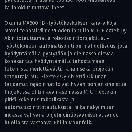
panostettu, mistä kertoo ISO 9001 -mukaisesti
kalibroidut mittavälineet.
Okuma MA600HB -työstökeskuksen kara-aikoja
Maxel tehosti viime vuoden lopulla MTC Flextek Oy
Ab:n toteuttamalla robotisointiprojektilla. –
Työstökoneen automatisointi on mahdollisuus, jota
hyödyntämällä pystytään jo olemassa olevaa
konekantaa hyödyntämällä tehostamaan
tekemistä merkittävästi. Tähän sekä projektin
toteuttaja MTC Flextek Oy Ab että Okuman
tarjoamat rajapinnat loivat hyvän pohjan onnistua.
Projektissa olikin avainasemassa MTC Flextekin
pitkä kokemus robotiikasta ja
automatisointitoteutuksista, mikä näkyi muun
muassa vahvana ohjelmointiosaamisena, sanoo
huolloista vastaava Philip Mannfolk.