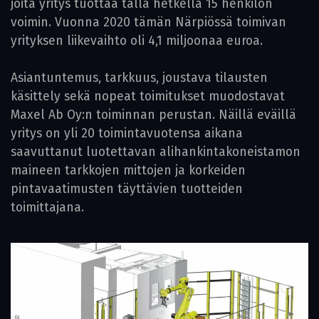
joita yritys tuottaa tällä hetkellä 15 henkilön
voimin. Vuonna 2020 tämän Närpiössä toimivan
yrityksen liikevaihto oli 4,1 miljoonaa euroa.
Asiantuntemus, tarkkuus, joustava tilausten
käsittely sekä nopeat toimitukset muodostavat
Maxel Ab Oy:n toiminnan perustan. Näillä eväillä
yritys on yli 20 toimintavuotensa aikana
saavuttanut luotettavan alihankintakoneistamon
maineen tarkkojen mittojen ja korkeiden
pintavaatimusten täyttävien tuotteiden
toimittajana.