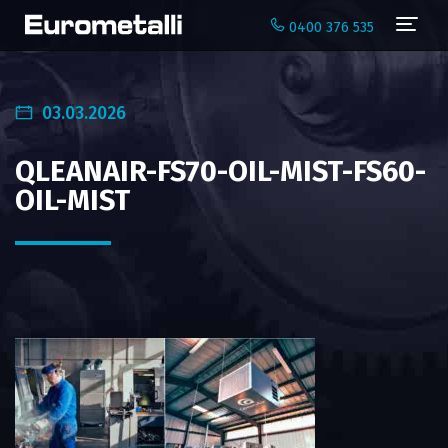
Navi
0400 376 535
03.03.2026
QLEANAIR-FS70-OIL-MIST-FS60-
OIL-MIST