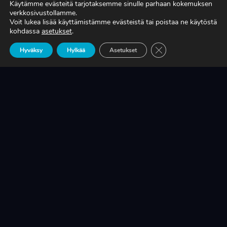
Käytämme evästeitä tarjotaksemme sinulle parhaan kokemuksen
verkkosivustollamme.
Voit lukea lisää käyttämistämme evästeistä tai poistaa ne käytöstä
TIEDÄTKÖ, MITÄ TUOTANTONNE OIKEASTI
kohdassa
asetukset
.
MAKSAA?
Sulje evästebanneri
Hyväksy
Hylkää
Asetukset
LUE LISÄÄ
KRIISINKESTÄVÄ KASVU ON SUOMEN
TEOLLISUUDEN ELINEHTO
LUE LISÄÄ
A-RYUNG-PUMPPUJEN YLEISIMMÄT
VARAOSAT NYT SUORAAN TEKUPITIN
VARASTOSTA
LUE LISÄÄ