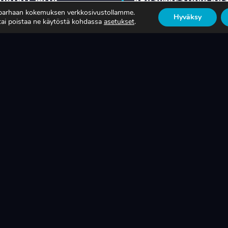
OTANTONNE OIKEASTI
ON SUOMEN
 parhaan kokemuksen verkkosivustollamme.
Hyväksy
 tai poistaa ne käytöstä kohdassa
asetukset
.
KSAA?
TEOLLISUUDEN ELIN
ISÄÄ
LUE LISÄÄ
SUOMEN LAAJALEVIKKISIN METALLITEOLLIS