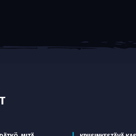
T
EDÄTKÖ, MITÄ
KRIISINKESTÄVÄ KA