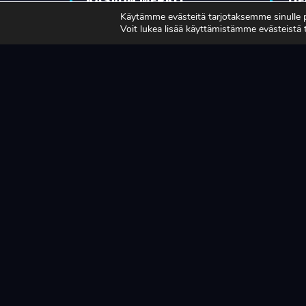
VAHVISTUVAT
TU
Käytämme evästeitä tarjotaksemme sinulle
Voit lukea lisää käyttämistämme evästeistä
MA
LUE LISÄÄ
LUE L