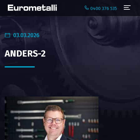
Navi
0400 376 535
03.03.2026
ANDERS-2