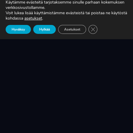
Käytämme evästeitä tarjotaksemme sinulle parhaan kokemuksen
verkkosivustollamme.
Voit lukea lisää käyttämistämme evästeistä tai poistaa ne käytöstä
TIEDÄTKÖ, MITÄ TUOTANTONNE OIKEASTI
kohdassa
asetukset
.
MAKSAA?
Sulje evästebanneri
Hyväksy
Hylkää
Asetukset
LUE LISÄÄ
KRIISINKESTÄVÄ KASVU ON SUOMEN
TEOLLISUUDEN ELINEHTO
LUE LISÄÄ
A-RYUNG-PUMPPUJEN YLEISIMMÄT
VARAOSAT NYT SUORAAN TEKUPITIN
VARASTOSTA
LUE LISÄÄ