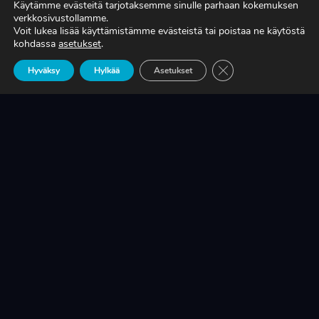
Käytämme evästeitä tarjotaksemme sinulle parhaan kokemuksen
verkkosivustollamme.
Voit lukea lisää käyttämistämme evästeistä tai poistaa ne käytöstä
TIEDÄTKÖ, MITÄ TUOTANTONNE OIKEASTI
kohdassa
asetukset
.
MAKSAA?
Sulje evästebanneri
Hyväksy
Hylkää
Asetukset
LUE LISÄÄ
KRIISINKESTÄVÄ KASVU ON SUOMEN
TEOLLISUUDEN ELINEHTO
LUE LISÄÄ
A-RYUNG-PUMPPUJEN YLEISIMMÄT
VARAOSAT NYT SUORAAN TEKUPITIN
VARASTOSTA
LUE LISÄÄ