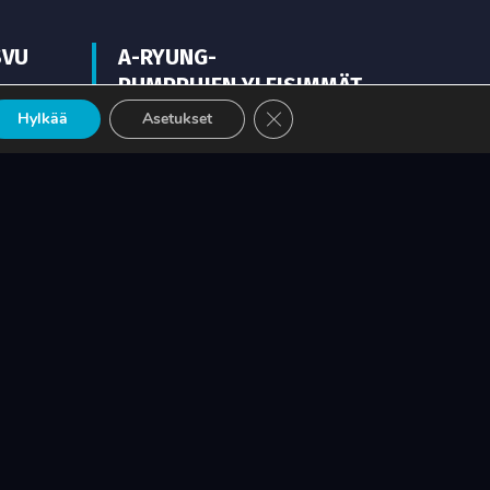
SVU
A-RYUNG-
PUMPPUJEN YLEISIMMÄT
EHTO
VARAOSAT NYT SUORAAN
Sulje evästebanneri
Hylkää
Asetukset
TEKUPITIN VARASTOSTA
LUE LISÄÄ