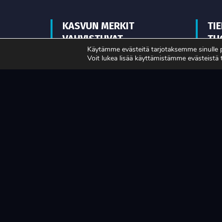
KASVUN MERKIT
TI
VAHVISTUVAT
TU
Käytämme evästeitä tarjotaksemme sinulle
MA
Voit lukea lisää käyttämistämme evästeistä
LUE LISÄÄ
LUE L