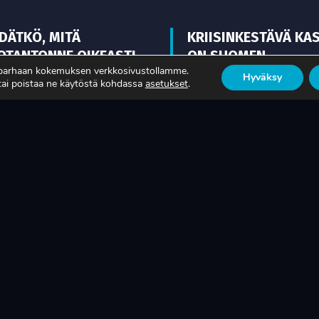
EDÄTKÖ, MITÄ
KRIISINKESTÄVÄ KA
OTANTONNE OIKEASTI
ON SUOMEN
 parhaan kokemuksen verkkosivustollamme.
KSAA?
TEOLLISUUDEN ELIN
Hyväksy
 tai poistaa ne käytöstä kohdassa
asetukset
.
ISÄÄ
LUE LISÄÄ