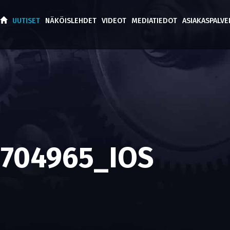
UUTISET
NÄKÖISLEHDET
VIDEOT
MEDIATIEDOT
ASIAKASPALV
0704965_IOS