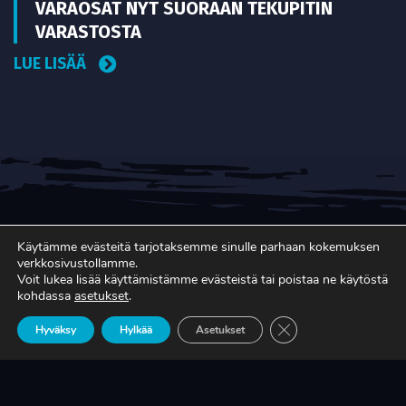
VARAOSAT NYT SUORAAN TEKUPITIN
VARASTOSTA
LUE LISÄÄ
Käytämme evästeitä tarjotaksemme sinulle parhaan kokemuksen
verkkosivustollamme.
Voit lukea lisää käyttämistämme evästeistä tai poistaa ne käytöstä
kohdassa
asetukset
.
SUOMEN LAAJALEVIKKISIN
Sulje evästebanneri
Hyväksy
Hylkää
Asetukset
METALLITEOLLISUUDEN ERIKOISLEHTI
Copyright © Faktavisa Oy / Eurometalli 2017. All Rights
Reserved. · Toteutus:
Värikäs