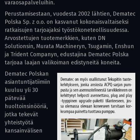
varaosapalveluihin.
Perustamisestaan, vuodesta 2002 lähtien, Dematec
Polska Sp. z o.o. on kasvanut kokonaisvaltaiseksi
ratkaisujen tarjoajaksi työstökoneteollisuudessa.
Arvostettujen tuotemerkkien, kuten DN
Solutionsin, Murata Machineryn, Tsugamin, Enshun
ja Trident Companyn, edustajina Dematec Polska
tarjoaa laajan valikoiman edistyneitä koneita.
Dematec Polskan
asiantuntijatiimiin
kuuluu yli 30
pätevää
huoltoinsinööriä,
jotka tekevät
yhteistyötä
kansainvälisen