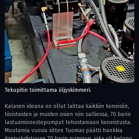
Tekupitin toimittama öljyskimmeri.
Kalasen ideana on ollut laittaa kaikkiin koneisiin,
tiivisteiden ja muiden osien niin salliessa, 70 barin
lastuamisnestepumput tehostamaan koneistusta.
Muutamia vuosia sitten Tuomas päätti hankkia
itsepuhdistuvan 70 barin pumpun, joka oli helppo