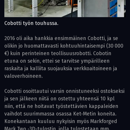
Cobotti työn touhussa.
2016 oli aika hankkia ensimmäinen Cobotti, ja se
olikin jo huomattavasti kohtuuhintaisempi (30 000
€) kuin perinteinen teollisuusrobotti. Cobotin
etuna on sekin, ettei se tarvitse ympärilleen
raskaita ja kalliita suojauksia verkkoaitoineen ja
valoverhoineen.
Cobotti osoittautui varsin onnistuneeksi ostokseksi
ja sen jälkeen niitä on ostettu yhteensä 10 kpl
niin, että ne hoitavat työstettävien kappaleiden
vaihdot suurimmassa osassa Ket-Metin koneita.
Konekantaan kuuluu nykyisin myös Markforged
Mark Two -3D-tulostin, jolla tulostetaan mm.