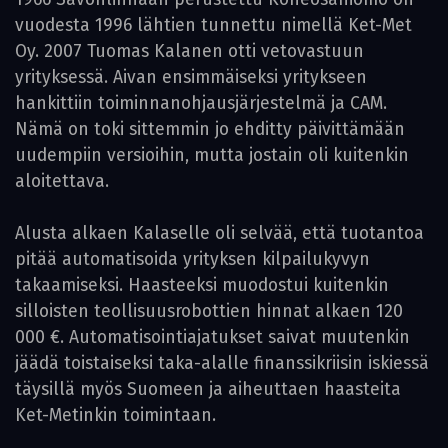
vuodesta 1996 lähtien tunnettu nimellä Ket-Met
Oy. 2007 Tuomas Kalanen otti vetovastuun
yrityksessä. Aivan ensimmäiseksi yritykseen
hankittiin toiminnanohjausjärjestelmä ja CAM.
Nämä on toki sittemmin jo ehditty päivittämään
uudempiin versioihin, mutta jostain oli kuitenkin
aloitettava.
Alusta alkaen Kalaselle oli selvää, että tuotantoa
pitää automatisoida yrityksen kilpailukyvyn
takaamiseksi. Haasteeksi muodostui kuitenkin
silloisten teollisuusrobottien hinnat alkaen 120
000 €. Automatisointiajatukset saivat muutenkin
jäädä toistaiseksi taka-alalle finanssikriisin iskiessä
täysillä myös Suomeen ja aiheuttaen haasteita
Ket-Metinkin toimintaan.