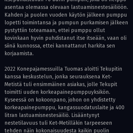
asentaa olemassa olevaan lastuamisnestesäiliöön.
Kahden ja puolen vuoden käytön jälkeen pumppu
lopetti toimintansa ja pumpun purkamisen jälkeen
pystyttiin toteamaan, ettei pumppu ollut
kovinkaan hyvin puhdistanut itse itseään, vaan oli
siinä kunnossa, ettei kannattanut harkita sen
korjaamista.
2022 Konepajamessuilla Tuomas aloitti Tekupitin
kanssa keskustelun, jonka seurauksena Ket-
Metistä tuli ensimmäinen asiakas, jolle Tekupit
toimitti uuden korkeapainepumppuyksikön.
Kyseessä on kokoonpano, johon on yhdistetty
korkeapainepumppu, kangassuodatuslaite ja 400
litran lastuamisnestesäiliö. Lisääntynyt
nestetilavuus tuli Ket-Metilläkin tarpeeseen
tehden näin kokonaisuudesta kaikin puolin