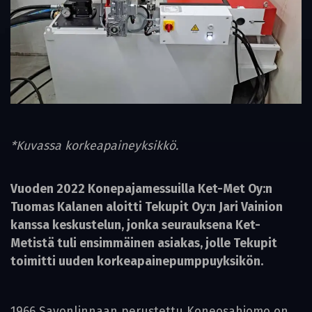
*Kuvassa korkeapaineyksikkö.
Vuoden 2022 Konepajamessuilla Ket-Met Oy:n
Tuomas Kalanen aloitti Tekupit Oy:n Jari Vainion
kanssa keskustelun, jonka seurauksena Ket-
Metistä tuli ensimmäinen asiakas, jolle Tekupit
toimitti uuden korkeapainepumppuyksikön.
1966 Savonlinnaan perustettu Koneosahiomo on