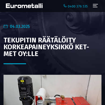
Navi
0400 376 535
04.03.2025
TEKUPITIN RÄÄTÄLÖITY
KORKEA­PAINE­YKSIKKÖ KET-
MET OY:LLE