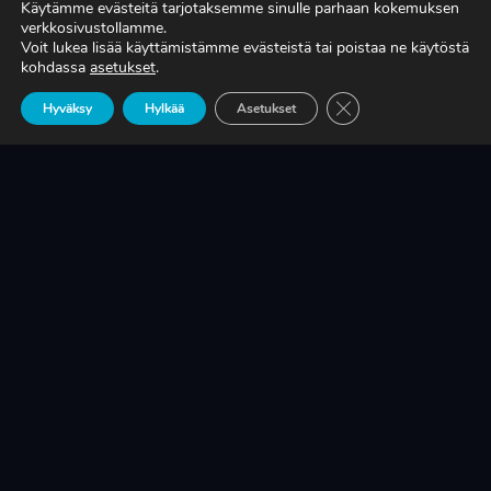
Käytämme evästeitä tarjotaksemme sinulle parhaan kokemuksen
verkkosivustollamme.
Voit lukea lisää käyttämistämme evästeistä tai poistaa ne käytöstä
TIEDÄTKÖ, MITÄ TUOTANTONNE OIKEASTI
kohdassa
asetukset
.
MAKSAA?
Sulje evästebanneri
Hyväksy
Hylkää
Asetukset
LUE LISÄÄ
KRIISINKESTÄVÄ KASVU ON SUOMEN
TEOLLISUUDEN ELINEHTO
LUE LISÄÄ
A-RYUNG-PUMPPUJEN YLEISIMMÄT
VARAOSAT NYT SUORAAN TEKUPITIN
VARASTOSTA
LUE LISÄÄ