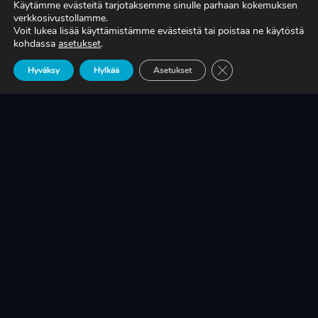
Käytämme evästeitä tarjotaksemme sinulle parhaan kokemuksen
verkkosivustollamme.
Voit lukea lisää käyttämistämme evästeistä tai poistaa ne käytöstä
TIEDÄTKÖ, MITÄ TUOTANTONNE OIKEASTI
kohdassa
asetukset
.
MAKSAA?
Sulje evästebanneri
Hyväksy
Hylkää
Asetukset
LUE LISÄÄ
KRIISINKESTÄVÄ KASVU ON SUOMEN
TEOLLISUUDEN ELINEHTO
LUE LISÄÄ
A-RYUNG-PUMPPUJEN YLEISIMMÄT
VARAOSAT NYT SUORAAN TEKUPITIN
VARASTOSTA
LUE LISÄÄ