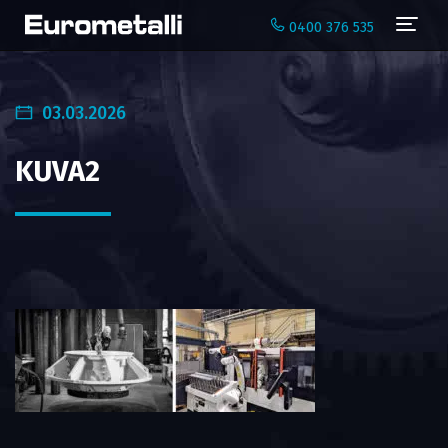
Navi
0400 376 535
03.03.2026
KUVA2