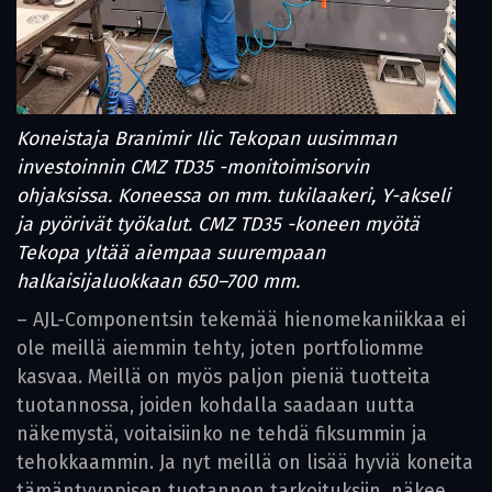
Koneistaja Branimir Ilic Tekopan uusimman
investoinnin CMZ TD35 -monitoimisorvin
ohjaksissa. Koneessa on mm. tukilaakeri, Y-akseli
ja pyörivät työkalut. CMZ TD35 -koneen myötä
Tekopa yltää aiempaa suurempaan
halkaisijaluokkaan 650–700 mm.
– AJL-Componentsin tekemää hienomekaniikkaa ei
ole meillä aiemmin tehty, joten portfoliomme
kasvaa. Meillä on myös paljon pieniä tuotteita
tuotannossa, joiden kohdalla saadaan uutta
näkemystä, voitaisiinko ne tehdä fiksummin ja
tehokkaammin. Ja nyt meillä on lisää hyviä koneita
tämäntyyppisen tuotannon tarkoituksiin, näkee