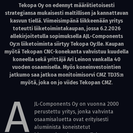
Tekopa Oy on edennyt määrätietoisesti
strategiansa mukaisesti maltillisen ja kannattavan
kasvun tiellä. Viimeisimpänä liikkeenään yritys
toteutti liiketoimintakaupan, jossa 6.2.2026
allekirjoitetulla sopimuksella AJL-Components
Oy:n liiketoiminta siirtyy Tekopa Oy:lle. Kaupan
myötä Tekopan CNC-konekanta vahvistuu kuudella
koneella sekä yrittäjä Ari Leinon vankalla 40
vuoden osaamisella. Myös koneinvestointien
jatkumo saa jatkoa monitoimisorvi CMZ TD35:n
myötä, joka on jo viides Tekopan CMZ
.
A
JL-Components Oy on vuonna 2000
perustettu yritys, jonka vahvinta
osaamisaluetta ovat erityisesti
alumiinista koneistetut