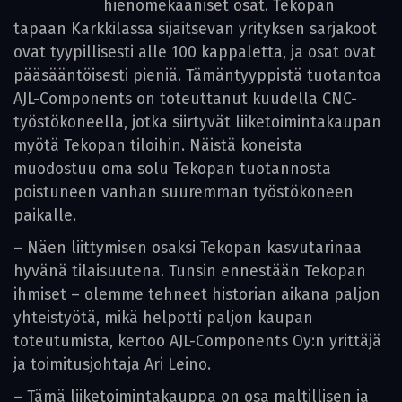
hienomekaaniset osat. Tekopan
tapaan Karkkilassa sijaitsevan yrityksen sarjakoot
ovat tyypillisesti alle 100 kappaletta, ja osat ovat
pääsääntöisesti pieniä. Tämäntyyppistä tuotantoa
AJL-Components on toteuttanut kuudella CNC-
työstökoneella, jotka siirtyvät liiketoimintakaupan
myötä Tekopan tiloihin. Näistä koneista
muodostuu oma solu Tekopan tuotannosta
poistuneen vanhan suuremman työstökoneen
paikalle.
– Näen liittymisen osaksi Tekopan kasvutarinaa
hyvänä tilaisuutena. Tunsin ennestään Tekopan
ihmiset – olemme tehneet historian aikana paljon
yhteistyötä, mikä helpotti paljon kaupan
toteutumista, kertoo AJL-Components Oy:n yrittäjä
ja toimitusjohtaja Ari Leino.
– Tämä liiketoimintakauppa on osa maltillisen ja