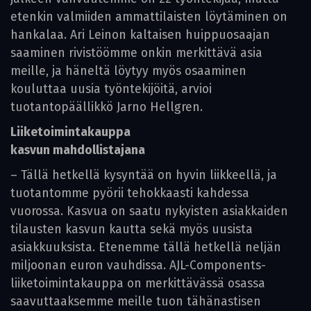
etenkin valmiiden ammattilaisten löytäminen on
hankalaa. Ari Leinon kaltaisen huippuosaajan
saaminen rivistöömme onkin merkittävä asia
meille, ja häneltä löytyy myös osaaminen
kouluttaa uusia työntekijöitä, arvioi
tuotantopäällikkö Jarno Hellgren.
Liiketoimintakauppa
kasvun mahdollistajana
– Tällä hetkellä kysyntää on hyvin liikkeellä, ja
tuotantomme pyörii tehokkaasti kahdessa
vuorossa. Kasvua on saatu nykyisten asiakkaiden
tilausten kasvun kautta sekä myös uusista
asiakkuuksista. Etenemme tällä hetkellä neljän
miljoonan euron vauhdissa. AJL-Components-
liiketoimintakauppa on merkittävässä osassa
saavuttaaksemme meille tuon tähänastisen