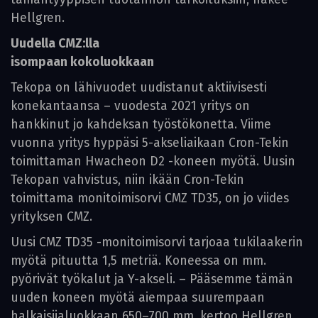
Hellgren.
Uudella CMZ:lla
isompaan kokoluokkaan
Tekopa on lähivuodet uudistanut aktiivisesti
konekantaansa – vuodesta 2021 yritys on
hankkinut jo kahdeksan työstökonetta. Viime
vuonna yritys hyppäsi 5-akseliaikaan Cron-Tekin
toimittaman Hwacheon D2 -koneen myötä. Uusin
Tekopan vahvistus, niin ikään Cron-Tekin
toimittama monitoimisorvi CMZ TD35, on jo viides
yrityksen CMZ.
Uusi CMZ TD35 -monitoimisorvi tarjoaa tukilaakerin
myötä pituutta 1,5 metriä. Koneessa on mm.
pyörivät työkalut ja Y-akseli. – Pääsemme tämän
uuden koneen myötä aiempaa suurempaan
halkaisijaluokkaan 650–700 mm, kertoo Hellgren.