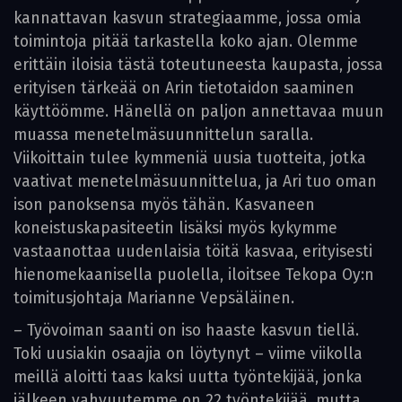
kannattavan kasvun strategiaamme, jossa omia
toimintoja pitää tarkastella koko ajan. Olemme
erittäin iloisia tästä toteutuneesta kaupasta, jossa
erityisen tärkeää on Arin tietotaidon saaminen
käyttöömme. Hänellä on paljon annettavaa muun
muassa menetelmäsuunnittelun saralla.
Viikoittain tulee kymmeniä uusia tuotteita, jotka
vaativat menetelmäsuunnittelua, ja Ari tuo oman
ison panoksensa myös tähän. Kasvaneen
koneistuskapasiteetin lisäksi myös kykymme
vastaanottaa uudenlaisia töitä kasvaa, erityisesti
hienomekaanisella puolella, iloitsee Tekopa Oy:n
toimitusjohtaja Marianne Vepsäläinen.
– Työvoiman saanti on iso haaste kasvun tiellä.
Toki uusiakin osaajia on löytynyt – viime viikolla
meillä aloitti taas kaksi uutta työntekijää, jonka
jälkeen vahvuutemme on 22 työntekijää, mutta