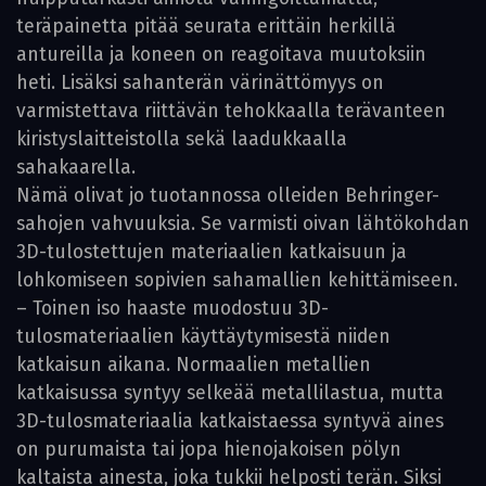
teräpainetta pitää seurata erittäin herkillä
antureilla ja koneen on reagoitava muutoksiin
heti. Lisäksi sahanterän värinättömyys on
varmistettava riittävän tehokkaalla terävanteen
kiristyslaitteistolla sekä laadukkaalla
sahakaarella.
Nämä olivat jo tuotannossa olleiden Behringer-
sahojen vahvuuksia. Se varmisti oivan lähtökohdan
3D-tulostettujen materiaalien katkaisuun ja
lohkomiseen sopivien sahamallien kehittämiseen.
– Toinen iso haaste muodostuu 3D-
tulosmateriaalien käyttäytymisestä niiden
katkaisun aikana. Normaalien metallien
katkaisussa syntyy selkeää metallilastua, mutta
3D-tulosmateriaalia katkaistaessa syntyvä aines
on purumaista tai jopa hienojakoisen pölyn
kaltaista ainesta, joka tukkii helposti terän. Siksi