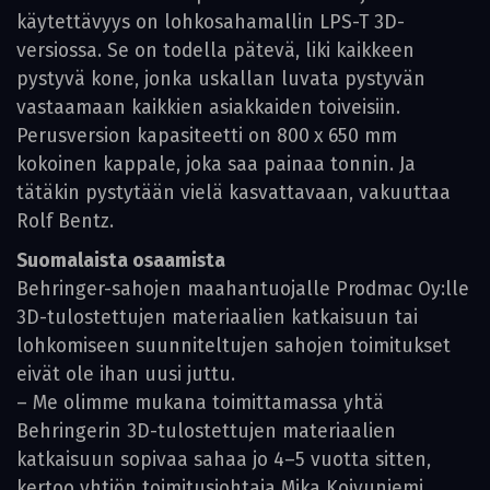
käytettävyys on lohkosahamallin LPS-T 3D-
versiossa. Se on todella pätevä, liki kaikkeen
pystyvä kone, jonka uskallan luvata pystyvän
vastaamaan kaikkien asiakkaiden toiveisiin.
Perusversion kapasiteetti on 800 x 650 mm
kokoinen kappale, joka saa painaa tonnin. Ja
tätäkin pystytään vielä kasvattavaan, vakuuttaa
Rolf Bentz.
Suomalaista osaamista
Behringer-sahojen maahantuojalle Prodmac Oy:lle
3D-tulostettujen materiaalien katkaisuun tai
lohkomiseen suunniteltujen sahojen toimitukset
eivät ole ihan uusi juttu.
– Me olimme mukana toimittamassa yhtä
Behringerin 3D-tulostettujen materiaalien
katkaisuun sopivaa sahaa jo 4–5 vuotta sitten,
kertoo yhtiön toimitusjohtaja Mika Koivuniemi.