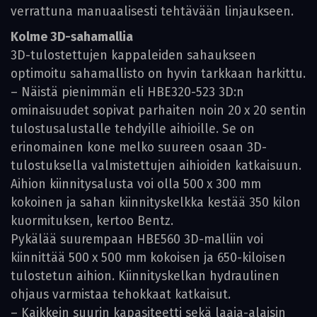
verrattuna manuaalisesti tehtävään linjaukseen.
Kolme 3D-sahamallia
3D-tulostettujen kappaleiden sahaukseen
optimoitu sahamallisto on hyvin tarkkaan harkittu.
– Näistä pienimmän eli HBE320-523 3D:n
ominaisuudet sopivat parhaiten noin 20 x 20 sentin
tulostusalustalle tehdyille aihioille. Se on
erinomainen kone melko suureen osaan 3D-
tulostuksella valmistettujen aihioiden katkaisuun.
Aihion kiinnitysalusta voi olla 500 x 300 mm
kokoinen ja sahan kiinnityskelkka kestää 350 kilon
kuormituksen, kertoo Bentz.
Pykälää suurempaan HBE560 3D-malliin voi
kiinnittää 500 x 500 mm kokoisen ja 650-kiloisen
tulostetun aihion. Kiinnityskelkan hydraulinen
ohjaus varmistaa tehokkaat katkaisut.
– Kaikkein suurin kapasiteetti sekä laaja-alaisin