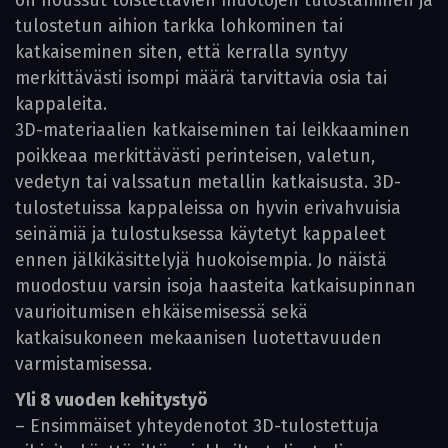
on noussut toistettavien muotojen tulostaminen ja
tulostetun aihion tarkka lohkominen tai
katkaiseminen siten, että kerralla syntyy
merkittävästi isompi määrä tarvittavia osia tai
kappaleita.
3D-materiaalien katkaiseminen tai leikkaaminen
poikkeaa merkittävästi perinteisen, valetun,
vedetyn tai valssatun metallin katkaisusta. 3D-
tulostetuissa kappaleissa on hyvin erivahvuisia
seinämiä ja tulostuksessa käytetyt kappaleet
ennen jälkikäsittelyjä huokoisempia. Jo näistä
muodostuu varsin isoja haasteita katkaisupinnan
vau­rioitumisen ehkäisemisessä sekä
katkaisukoneen mekaanisen luotettavuuden
varmistamisessa.
Yli 8 vuoden kehitystyö
– Ensimmäiset yhteydenotot 3D-tulostettuja