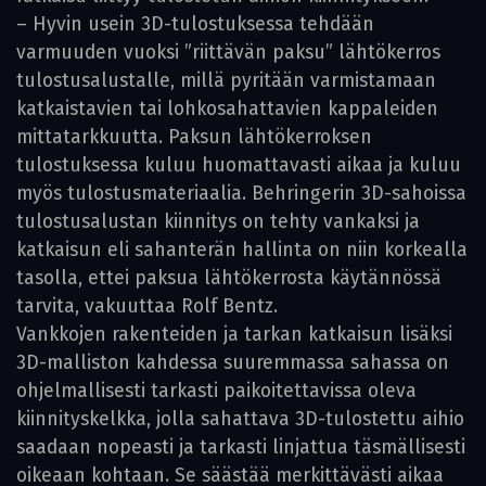
– Hyvin usein 3D-tulostuksessa tehdään
varmuuden vuoksi ”riittävän paksu” lähtökerros
tulostusalustalle, millä pyritään varmistamaan
katkaistavien tai lohkosahattavien kappaleiden
mittatarkkuutta. Paksun lähtökerroksen
tulostuksessa kuluu huomattavasti aikaa ja kuluu
myös tulostusmateriaalia. Behringerin 3D-sahoissa
tulostusalustan kiinnitys on tehty vankaksi ja
katkaisun eli sahanterän hallinta on niin korkealla
tasolla, ettei paksua lähtökerrosta käytännössä
tarvita, vakuuttaa Rolf Bentz.
Vankkojen rakenteiden ja tarkan katkaisun lisäksi
3D-malliston kahdessa suuremmassa sahassa on
ohjelmallisesti tarkasti paikoitettavissa oleva
kiinnityskelkka, jolla sahattava 3D-tulostettu aihio
saadaan nopeasti ja tarkasti linjattua täsmällisesti
oikeaan kohtaan. Se säästää merkittävästi aikaa