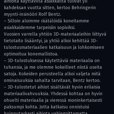
aihioita käyttäviltä asiakkailta tulivat yli
kahdeksan vuotta sitten, kertoo Behringerin
myynti-insinööri Rolf Bentz.
– Silloin aloimme räätälöidä koneitamme
asiakkaidemme tarpeisiin sopiviksi.
Vuosien varrella yhtiön 3D-materiaaleihin liittyvä
tietotaito lisääntyi, ja yhtiö alkoi kehittää 3D-
tulostusmateriaalien katkaisuun ja lohkomiseen
optimoitua konemallistoa.
– 3D-tulostuksessa käytettäviä mate­riaalia on
tuhansia, ja me olemme kokeilleet niistä useita
satoja. Kokeiden perusteella alkoi valjeta mitä
ominaisuuksia sahalta tarvitaan, Bentz kertoo.
– 3D-tulostetut aihiot sisältävät hyvin erilaisia
materiaalivahvuuksia. Yhdessä kohtaa on hyvin
ohuelti materiaalia ja vieressä moninkertaisesti
paksumpi kohta. Jotta katkaisu onnistuisi
huipputarkasti aihiota vahingoittamatta,