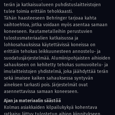
terän ja katkaisualueen puhdistuslaitteistojen
tulee toimia erittäin tehokkaasti.
Tähän haasteeseen Behringer tarjoaa kahta
vaihtoehtoa, jotka voidaan myös asentaa samaan
koneeseen. Rautametalleihin perustuvien
tulostusmateriaalien katkaisussa ja
lohkosahauksissa käytettävissä koneissa on
erittäin tehokas leikkuunesteen annostelu- ja
suodatusjärjestelmää. Alumiinipohjaisten aihioiden
sahaukseen on kehitetty tehokas sumuvoitelu- ja
imulaitteistojen yhdistelmä, joka jäähdyttää terän
sekä imaisee kaiken sahauksessa syntyvän
aineksen tarkasti pois. Järjestelmät ovat
asennettavissa samaan koneeseen.
Ajan ja materiaalin säästöä
Kolmas asiakkaiden kilpailukykyä kohentava
ratkaisu liittyy tulostetun aihion kiinnitykseen.