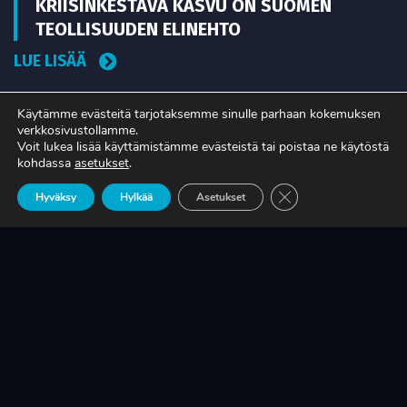
KRIISINKESTÄVÄ KASVU ON SUOMEN
TEOLLISUUDEN ELINEHTO
LUE LISÄÄ
Käytämme evästeitä tarjotaksemme sinulle parhaan kokemuksen
verkkosivustollamme.
A-RYUNG-PUMPPUJEN YLEISIMMÄT
Voit lukea lisää käyttämistämme evästeistä tai poistaa ne käytöstä
VARAOSAT NYT SUORAAN TEKUPITIN
kohdassa
asetukset
.
VARASTOSTA
Sulje evästebanneri
Hyväksy
Hylkää
Asetukset
LUE LISÄÄ