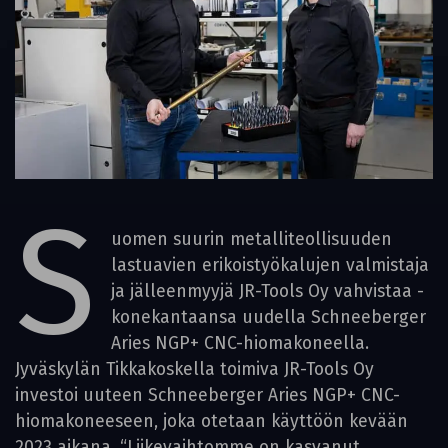
S
uomen suurin metalliteollisuuden
lastuavien erikoistyö­kalujen valmistaja
ja jälleenmyyjä JR-Tools Oy vahvistaa ­
konekantaansa uudella Schneeberger
Aries NGP+ CNC-hiomakoneella.
Jyväskylän Tikkakoskella toimiva JR-Tools Oy
investoi uuteen Schneeberger Aries NGP+ CNC-
hiomakoneeseen, joka otetaan käyttöön kevään
2023 aikana. “Liikevaihtomme on kasvanut