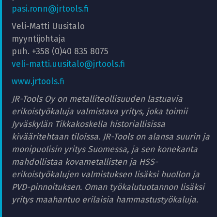
pasi.ronn@jrtools.fi
Veli-Matti Uusitalo
myyntijohtaja
puh. +358 (0)40 835 8075
veli-matti.uusitalo@jrtools.fi
www.jrtools.fi
JR-Tools Oy on metalliteollisuuden lastuavia
erikoistyökaluja valmistava yritys, joka toimii
Jyväskylän Tikkakoskella historiallisissa
kivääritehtaan tiloissa. JR-Tools on alansa suurin ja
monipuolisin yritys Suomessa, ja sen konekanta
mahdollistaa kovametallisten ja HSS-
erikoistyökalujen valmistuksen lisäksi huollon ja
PVD-pinnoituksen. Oman työkalutuotannon lisäksi
yritys maahantuo erilaisia hammastustyökaluja.