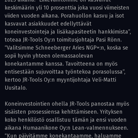
keskimäärin yli 10 prosenttia joka vuosi viimeisten
viiden vuoden aikana. Porahuollon kasvu ja isot
kasvavat asiakkuudet edellyttävät
koneinvestointeja ja lisäkapasiteetin hankkimista”,
toteaa JR-Tools Oy:n toimitusjohtaja Pasi Rönn.
“Valitsimme Schneeberger Aries NGP+:n, koska se
sopii hyvin yhteen olemassaolevan
konekantamme kanssa. Tavoitteena on myös
entisestään sujuvoittaa työntekoa porasolussa”,
kertoo JR-Tools Oy:n myyntijohtaja Veli-Matti
Uusitalo.
Koneinvestointien ohella JR-Tools panostaa myös
sisäisten prosessiensa kehittämiseen. Yrityksen
koko henkilöstö osallistuu tämän ja ensi vuoden
aikana Humaanikone Oy:n Lean-valmennukseen.
“Kun päivitämme konekantaamme, haluamme