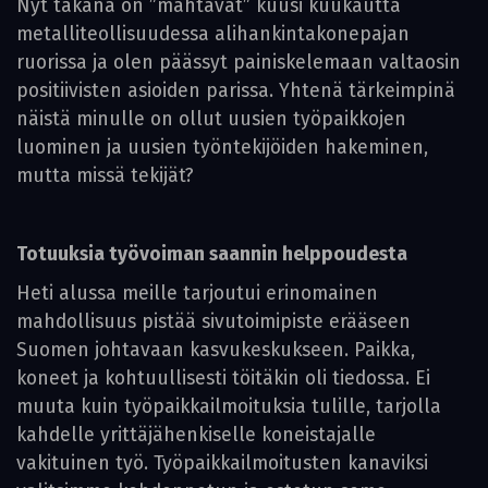
Nyt takana on ”mahtavat” kuusi kuukautta
metalliteollisuudessa alihankintakonepajan
ruorissa ja olen päässyt painiskelemaan valtaosin
positiivisten asioiden parissa. Yhtenä tärkeimpinä
näistä minulle on ollut uusien työpaikkojen
luominen ja uusien työntekijöiden hakeminen,
mutta missä tekijät?
Totuuksia työvoiman saannin helppoudesta
Heti alussa meille tarjoutui erinomainen
mahdollisuus pistää sivutoimipiste erääseen
Suomen johtavaan kasvukeskukseen. Paikka,
koneet ja kohtuullisesti töitäkin oli tiedossa. Ei
muuta kuin työpaikkailmoituksia tulille, tarjolla
kahdelle yrittäjähenkiselle koneistajalle
vakituinen työ. Työpaikkailmoitusten kanaviksi