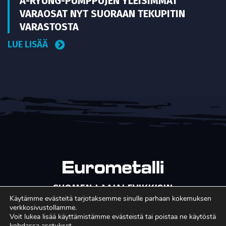
A-RYUNG-PUMPPUJEN YLEISIMMÄT
VARAOSAT NYT SUORAAN TEKUPITIN
VARASTOSTA
LUE LISÄÄ
SUOMEN LAAJALEVIKKISIN
METALLITEOLLISUUDEN ERIKOISLEHTI
Käytämme evästeitä tarjotaksemme sinulle parhaan kokemuksen
verkkosivustollamme.
Copyright © Faktavisa Oy / Eurometalli 2017. All Rights
Voit lukea lisää käyttämistämme evästeistä tai poistaa ne käytöstä
kohdassa
asetukset
.
Reserved. · Toteutus:
Värikäs