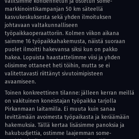
valitsimme kohdennetun ja ostetun some-
markkinointikampanjan 50 km säteellä
kasvukeskuksesta sekä yhden ilmoituksen
johtavaan valtakunnalliseen
työpaikkaoperaattoriin. Kolmen viikon aikana
saimme 16 työpaikkahakemusta, näistä suoraan
puolet ilmoitti hakevansa siksi kun on pakko
hakea. Lopuista haastattelimme viisi ja yhden
olisimme ottaneet heti töihin, mutta se ei
valitettavasti riittänyt sivutoimipisteen
avaamiseen.
Toinen konkreettinen tilanne: jälleen kerran meillä
on vakituinen koneistajan työpaikka tarjolla
Pirkanmaan laitamilla. Ei muuta kuin sanaa
levittämään avoimesta työpaikasta ja keräämään
hakemuksia. Tällä kertaa lisäsimme panoksia ja
hakubudjettia, ostimme laajemman some-