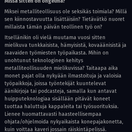
Missä sitten on ongelma?
Miksei metalliteollisuus ole seksikäs toimiala? Millä
sen kiinnostavuutta lisättäisiin? Tietävätkö nuoret
millaista tämän päivän teollinen työ on?
Itsellänikin oli vielä muutama vuosi sitten
mielikuva tunkkaisista, hämyisistä, kovaäänisistä ja
raavaiden työmiesten työpaikasta. Mihin on
unohtunut teknologinen kehitys
metalliteollisuuden mielikuvissa? Taitaapa aika
monet pajat olla nykyään ilmastoituja ja valoisia
työpaikkoja, joissa työntekijät kuuntelevat
äänikirjoja tai podcasteja, samalla kun antavat
huipputeknologiaa sisällään pitävät koneet
tuottaa haluttuja kappaleita tai työsuorituksia.
Lienee huomattavasti haasteellisempaa
ohjata/ohjelmoida nykyaikaista konepajakonetta,
kuin voittaa kaveri jossain räiskintäpelissä.