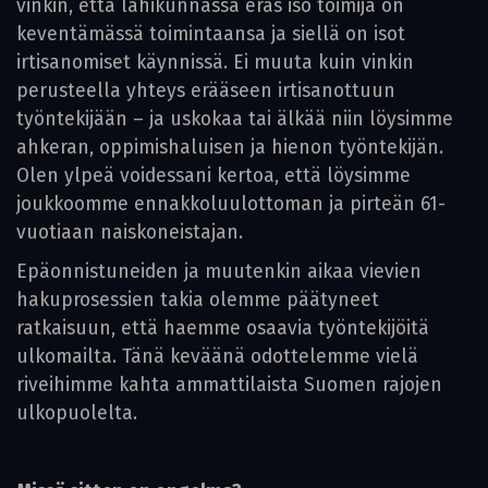
vinkin, että lähikunnassa eräs iso toimija on
keventämässä toimintaansa ja siellä on isot
irtisanomiset käynnissä. Ei muuta kuin vinkin
perusteella yhteys erääseen irtisanottuun
työntekijään – ja uskokaa tai älkää niin löysimme
ahkeran, oppimishaluisen ja hienon työntekijän.
Olen ylpeä voidessani kertoa, että löysimme
joukkoomme ennakkoluulottoman ja pirteän 61-
vuotiaan naiskoneistajan.
Epäonnistuneiden ja muutenkin aikaa vievien
hakuprosessien takia olemme päätyneet
ratkaisuun, että haemme osaavia työntekijöitä
ulkomailta. Tänä keväänä odottelemme vielä
riveihimme kahta ammattilaista Suomen rajojen
ulkopuolelta.