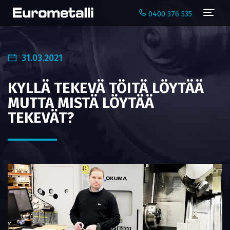
Navi
0400 376 535
31.03.2021
KYLLÄ TEKEVÄ TÖITÄ LÖYTÄÄ
MUTTA MISTÄ LÖYTÄÄ
TEKEVÄT?