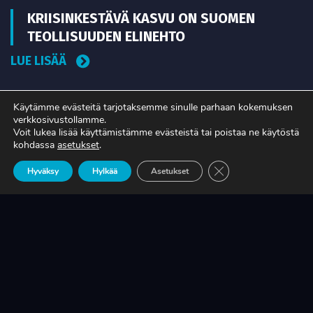
KRIISINKESTÄVÄ KASVU ON SUOMEN
TEOLLISUUDEN ELINEHTO
LUE LISÄÄ
Käytämme evästeitä tarjotaksemme sinulle parhaan kokemuksen
A-RYUNG-PUMPPUJEN YLEISIMMÄT
verkkosivustollamme.
Voit lukea lisää käyttämistämme evästeistä tai poistaa ne käytöstä
VARAOSAT NYT SUORAAN TEKUPITIN
kohdassa
asetukset
.
VARASTOSTA
Sulje evästebanneri
Hyväksy
Hylkää
Asetukset
LUE LISÄÄ