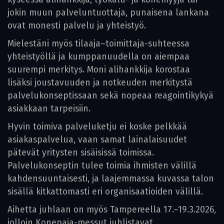
jokin muun palveluntuottaja, punaisena lankana
ovat monesti palvelu ja yhteistyö.
Mielestäni myös tilaaja–toimittaja-suhteessa
yhteistyöllä ja kumppanuudella on aiempaa
suurempi merkitys. Moni alihankkija korostaa
lisäksi joustavuuden ja notkeuden merkitystä
palvelukonseptissaan sekä nopeaa reagointikykyä
asiakkaan tarpeisiin.
Hyvin toimiva palveluketju ei koske pelkkää
asiakaspalvelua, vaan samat lainalaisuudet
pätevät yritysten sisäisissä toimissa.
Palvelukonseptin tulee toimia ihmisten välillä
kahdensuuntaisesti, ja laajemmassa kuvassa talon
sisällä kitkattomasti eri organisaatioiden välillä.
Aihetta juhlaan on myös Tampereella 17.–19.3.2026,
jolloin Konepaja-messut juhlistavat