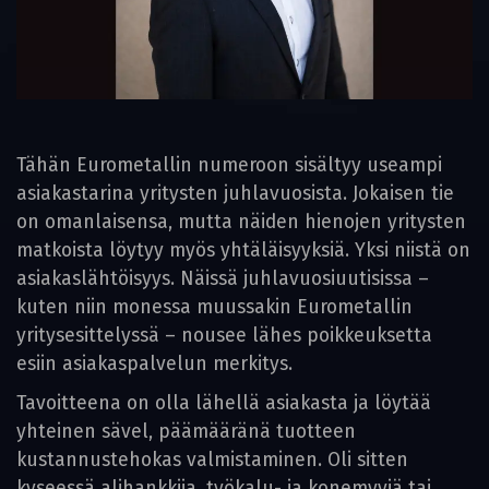
Tähän Eurometallin numeroon sisältyy useampi
asiakastarina yritysten juhlavuosista. Jokaisen tie
on omanlaisensa, mutta näiden hienojen yritysten
matkoista löytyy myös yhtäläisyyksiä. Yksi niistä on
asiakaslähtöisyys. Näissä juhlavuosiuutisissa –
kuten niin monessa muussakin Eurometallin
yritysesittelyssä – nousee lähes poikkeuksetta
esiin asiakaspalvelun merkitys.
Tavoitteena on olla lähellä asiakasta ja löytää
yhteinen sävel, päämääränä tuotteen
kustannustehokas valmistaminen. Oli sitten
kyseessä alihankkija, työkalu- ja konemyyjä tai