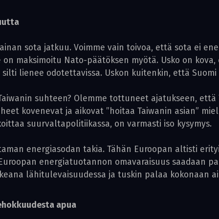
uutta
ainan sota jatkuu. Voimme vain toivoa, että sota ei en
on maksimoitu Nato-päätöksen myötä. Usko on kova, et
silti lienee odotettavissa. Uskon kuitenkin, että Suomi
e Taiwanin suhteen? Olemme tottuneet ajatukseen, että 
an puheet kovenevat ja aikovat ”hoitaa Taiwanin asian
rkoittaa suurvaltapolitiikassa, on varmasti iso kysymys.
taman energiasodan takia. Tähän Euroopan altisti erity
 Euroopan energiatuotannon omavaraisuus saadaan palau
keana lähitulevaisuudessa ja tuskin palaa kokonaan a
tehokkuudesta apua