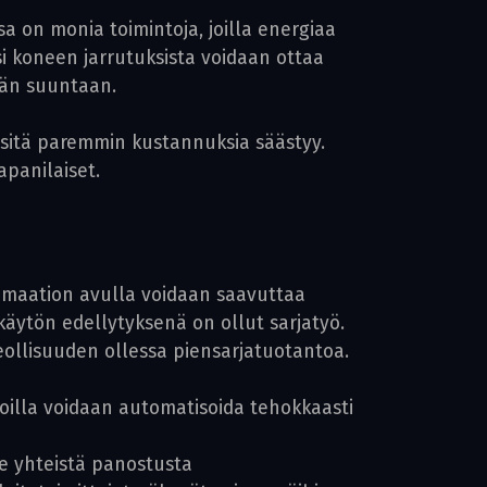
 on monia toimintoja, joilla energiaa
si koneen jarrutuksista voidaan ottaa
ään suuntaan.
, sitä paremmin kustannuksia säästyy.
apanilaiset.
omaation avulla voidaan saavuttaa
äytön edellytyksenä on ollut sarjatyö.
eollisuuden ollessa piensarjatuotantoa.
oilla voidaan automatisoida tehokkaasti
e yhteistä panostusta