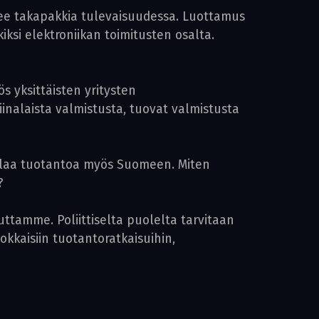
okee takapakkia tulevaisuudessa. Luottamus
iksi elektroniikan toimitusten osalta.
s yksittäisten yritysten
inalaista valmistusta, tuovat valmistusta
palaa tuotantoa myös Suomeen. Miten
?
tamme. Poliittiselta puolelta tarvitaan
hokkaisiin tuotantoratkaisuihin,