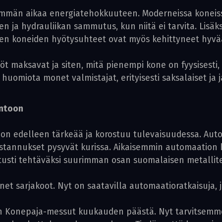
mmän aikaa energiatehokkuuteen. Moderneissa koneissa
en ja hydrauliikan sammutus, kun niitä ei tarvita. Lisäk
sien koneiden hyötysuhteet ovat myös kehittyneet hyv
öt maksavat ja siten, mitä pienempi kone on fyysisesti
huomiota monet valmistajat, erityisesti saksalaiset ja j
antoon
on edelleen tärkeää ja korostuu tulevaisuudessa. Aut
stannukset pysyvät kurissa. Aikaisemmin automaation k
etusti tehtäväksi suurimman osan suomalaisen metallit
t sarjakoot. Nyt on saatavilla automaatioratkaisuja, j
 Konepaja-­messut kuukauden päästä. Nyt tarvitsemm