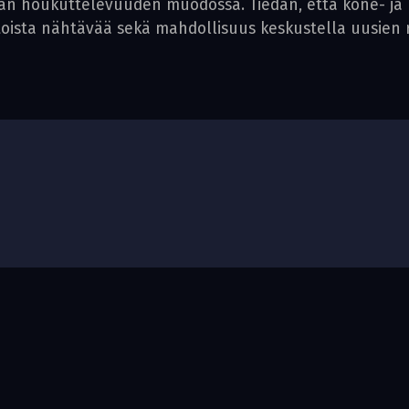
lan houkuttelevuuden muodossa. Tiedän, että kone- ja l
ntoista nähtävää sekä mahdollisuus keskustella uusien 