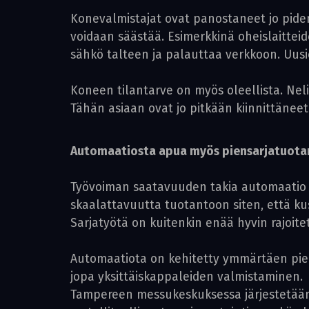
Konevalmistajat ovat panostaneet jo pide
voidaan säästää. Esimerkkinä oheislaitteid
sähkö talteen ja palauttaa verkkoon. Uu
Koneen tilantarve on myös oleellista. Neli
Tähän asiaan ovat jo pitkään kiinnittäneet 
Automaatiosta apua myös piensarjatuot
Työvoiman saatavuuden takia automaatio 
skaalattavuutta tuotantoon siten, että ku
Sarjatyötä on kuitenkin enää hyvin rajoit
Automaatiota on kehitetty ymmärtäen piene
jopa yksittäiskappaleiden valmista­minen.
Tampereen messukeskuksessa järjestetään