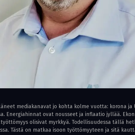
yttäneet mediakanavat jo kohta kolme vuotta: korona j
 Energiahinnat ovat nousseet ja inflaatio jyllää. Ekono
atyöttömyys olisivat myrkkyä. Todellisuudessa tällä h
ssa. Tästä on matkaa isoon työttömyyteen ja sitä kautta