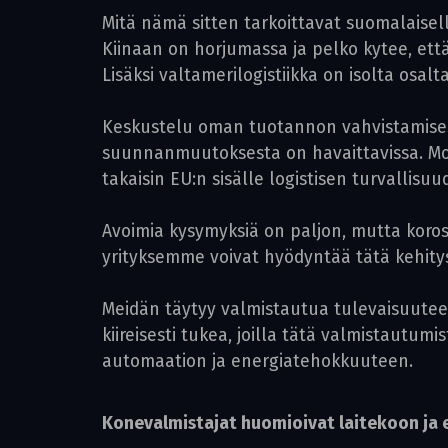
Mitä nämä sitten tarkoittavat suomalaisel
Kiinaan on horjumassa ja pelko kytee, että
Lisäksi valtamerilogistiikka on isolta osalt
Keskustelu oman tuotannon vahvistamisesta
suunnanmuutoksesta on havaittavissa. Mone
takaisin EU:n sisälle logistisen turvallisuu
Avoimia kysymyksiä on paljon, mutta koro
yrityksemme voivat hyödyntää tätä kehi
Meidän täytyy valmistautua tulevaisuutee
kiireisesti tukea, joilla tätä valmistautum
automaation ja energia­tehokkuuteen.
Konevalmistajat huomioivat laitekoon ja