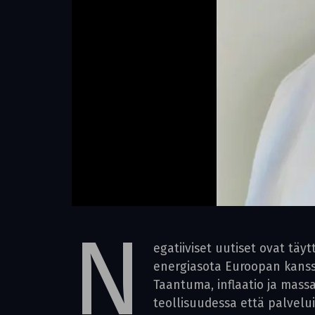
N
egatiiviset uutiset ovat tä
energiasota Euroopan kanssa.
Taantuma, inflaatio ja mass
teollisuudessa että palvelui