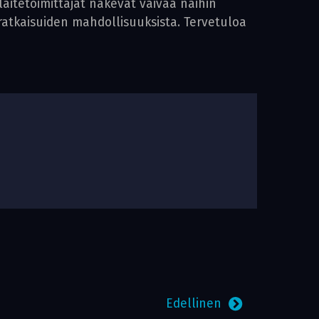
aitetoimittajat näkevät vaivaa näihin
ratkaisuiden mahdollisuuksista. Tervetuloa
Edellinen