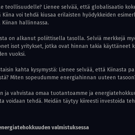
le teollisuudelle? Lienee selvää, että globalisaatio k
 Kiina voi tehdä kiusaa erilaisten hyödykkeiden esimerk
a Kiinan hallinnassa.
 on alkanut poliittisella tasolla. Selviä merkkejä myö
t isot yritykset, jotka ovat hinnan takia käyttäneet ki
den vuoksi.
staisin kahta kysymystä: Lienee selvää, että Kiinasta 
tystä? Miten sopeudumme energiahinnan uuteen tasoon
n ja vahvistaa omaa tuotantoamme ja energiatehokkuut
ista voidaan tehdä. Meidän täytyy kiireesti investoida te
 energiatehokkuuden valmistuksessa