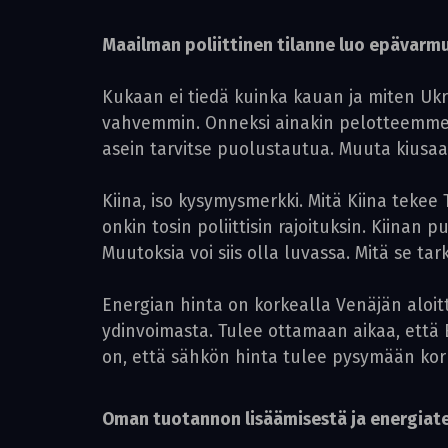
Maailman poliittinen tilanne luo epävarm
Kukaan ei tiedä kuinka kauan ja miten Ukr
vahvemmin. Onneksi ainakin pelotteemme 
asein tarvitse puolustautua. Muuta kiusaa 
Kiina, iso kysymysmerkki. Mitä Kiina teke
onkin tosin poliittisin rajoituksin. Kiin
Muutoksia voi siis olla luvassa. Mitä se ta
Energian hinta on korkealla Venäjän aloit
ydinvoimasta. Tulee ottamaan aikaa, että
on, että sähkön hinta tulee pysymään kor
Oman tuotannon lisäämisestä ja energia