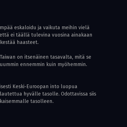
empää eskaloidu ja vaikuta meihin vielä
tä ei täällä tulevina vuosina ainakaan
 kestää haasteet.
Taiwan on itsenäinen tasavalta, mitä se
” mieluummin ennemmin kuin myöhemmin.
isesti Keski-Euroopan into luopua
tettua hyvälle tasolle. Odottavissa siis
ikaisemmalle tasolleen.