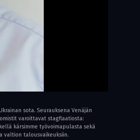
a Ukrainan sota. Seurauksena Venäjän
mistit varoittavat stagflaatiosta:
etkellä kärsimme työvoimapulasta sekä
 valtion talousvaikeuksiin.