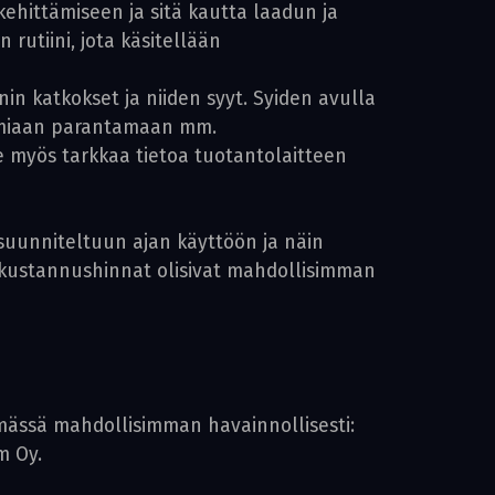
hittämiseen ja sitä kautta laadun ja
utiini, jota käsitellään
n katkokset ja niiden syyt. Syiden avulla
 omiaan parantamaan mm.
e myös tarkkaa tietoa tuotantolaitteen
 suunniteltuun ajan käyttöön ja näin
makustannushinnat olisivat mahdollisimman
elmässä mahdollisimman havainnollisesti:
m Oy.