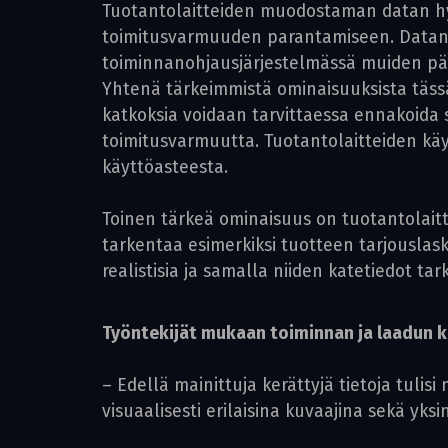
Tuotantolaitteiden muodostaman datan hy
toimitusvarmuuden parantamiseen. Datan kä
toiminnanohjausjärjestelmässä muiden päiv
Yhtenä tärkeimmistä ominaisuuksista tässä
katkoksia voidaan tarvittaessa ennakoid
toimitusvarmuutta. Tuotantolaitteiden käy
käyttöasteesta.
Toinen tärkeä ominaisuus on tuotantolaitte
tarkentaa esimerkiksi tuotteen tarjousla
realistisia ja samalla niiden katetiedot ta
Työntekijät mukaan toiminnan ja laadun 
– Edellä mainittuja kerättyjä tietoja tuli
visuaalisesti erilaisina kuvaajina sekä yk