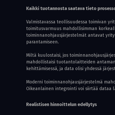
Kaikki tuotannosta saatava tieto prosess
Valmistavassa teollisuudessa toimivan yri
toimitusvarmuus mahdollisimman korkealla 
toiminnanohjausjärjestelmät antavat yrity
parantamiseen.
Miltä kuulostaisi, jos toiminnanohjausjär
mahdollistaisi tuotantolaitteiden antam
kehittämisessä, ja data olisi yhdessä järje
Moderni toiminnanohjausjärjestelmä mahdolli
Oikeanlainen integrointi voi siirtää dataa
Realistisen hinnoittelun edellytys