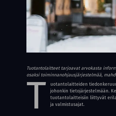
Tuotantolaitteet tarjoavat arvokasta infor
osaksi toiminnanohjausjärjestelmää, mahdo
T
uotantolaitteiden tiedonkeruu
johonkin tietojärjestelmään. Ke
tuotantolaitteisiin liittyvät e
ja valmistusajat.