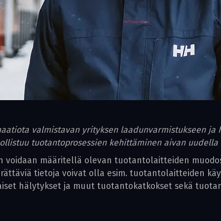
maatiota valmistavan yrityksen laadunvarmistukseen ja h
llistuu tuotantoprosessien kehittäminen aivan uudella 
n voidaan määritellä olevan tuotantolaitteiden muod
rättäviä tietoja voivat olla esim. tuotantolaitteiden käy
rilaiset hälytykset ja muut tuotantokatkokset sekä tuo