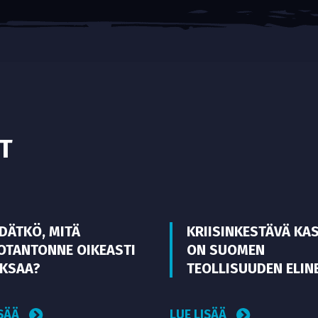
T
EDÄTKÖ, MITÄ
KRIISINKESTÄVÄ KA
OTANTONNE OIKEASTI
ON SUOMEN
KSAA?
TEOLLISUUDEN ELIN
ISÄÄ
LUE LISÄÄ