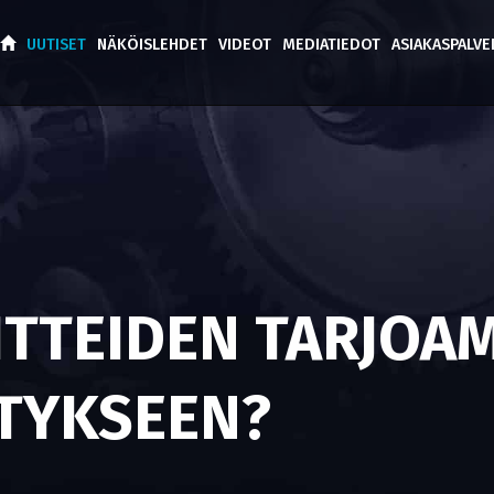
UUTISET
NÄKÖISLEHDET
VIDEOT
MEDIATIEDOT
ASIAKASPALV
TTEIDEN TARJOAM
TYKSEEN?