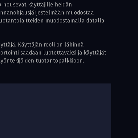
ka nousevat käyttäjille heidän
iminnanohjausjärjestelmään muodostaa
 tuotantolaitteiden muodostamalla datalla.
ttäjä. Käyttäjän rooli on lähinnä
ortointi saadaan luotettavaksi ja käyttäjät
työntekijöiden tuotantopalkkioon.