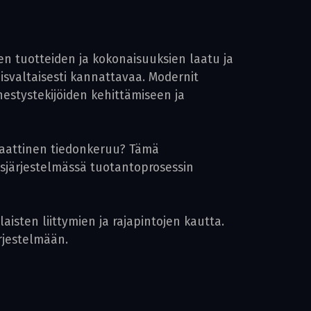
en tuotteiden ja kokonaisuuksien laatu ja
isvaltaisesti kannattavaa. Modernit
nestystekijöiden kehittämiseen ja
omaattinen tiedonkeruu? Tämä
sjärjestelmässä tuotantoprosessin
aisten liittymien ja rajapintojen kautta.
ärjestelmään.