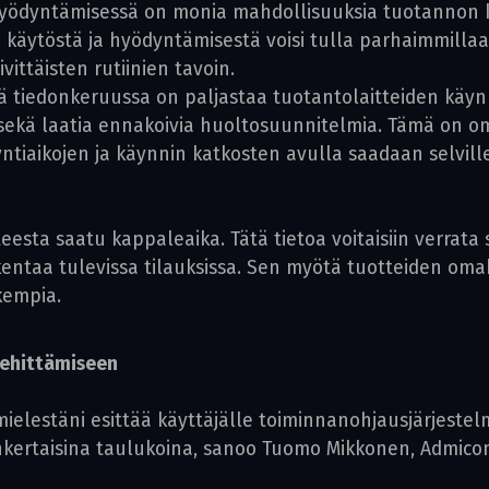
ödyntämisessä on monia mahdollisuuksia tuotannon ke
ytöstä ja hyödyntämisestä voisi tulla parhaimmillaan r
ittäisten rutiinien tavoin.
 tiedonkeruussa on paljastaa tuotantolaitteiden käynni
a sekä laatia ennakoivia huoltosuunnitelmia. Tämä on
ntiaikojen ja käynnin katkosten avulla saadaan selvill
esta saatu kappaleaika. Tätä tietoa voitaisiin verrata
skentaa tulevissa tilauksissa. Sen myötä tuotteiden o
rkempia.
kehittämiseen
si mielestäni esittää käyttäjälle toiminnanohjausjärjest
sinkertaisina taulukoina, sanoo Tuomo Mikkonen, Admico