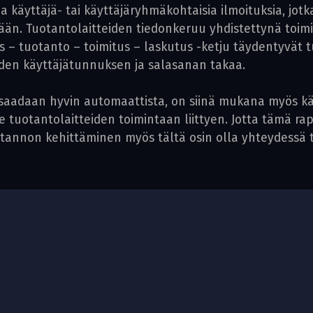
oda käyttäjä- tai käyttäjäryhmäkohtaisia ilmoituksia, jot
mään. Tuotantolaitteiden tiedonkeruu yhdistettynä to
aus – tuotanto – toimitus – laskutus -ketju täydentyvät
yhden käyttäjätunnuksen ja salasanan takaa.
saadaan hyvin automaattista, on siinä mukana myös käy
e tuotantolaitteiden toimintaan liittyen. Jotta tämä rap
otannon kehittäminen myös tältä osin olla yhteydessä 