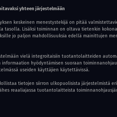
oitavaksi yhteen järjestelmään
tyksen keskeinen menestystekijä on pitää valmistettavi
tasolla. Lisäksi toiminnan on oltava tietenkin kokona
ksille jo paljon mahdollisuuksia edellä mainittujen me
jestelmään vielä integroitaisiin tuotantolaitteiden aut
an informaation hyödyntämisen suoraan toiminnanohjau
stelmässä useiden käyttäjien käytettävissä.
staa tietojen siirron ulkopuolisista järjestelmistä eril
 lähes reaaliajassa tuotantolaitteista toiminnanohjausj