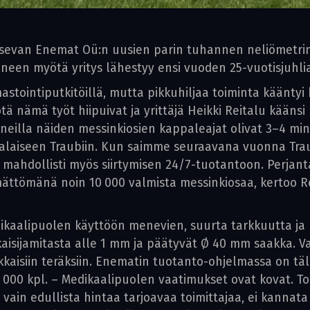
itsevan Enemat Oü:n uusien parin tuhannen neliömetri
oneen myötä yritys lähestyy ensi vuoden 25-vuotisjuhl
stointiputkitöillä, mutta pikkuhiljaa toiminta kääntyi 
ä nämä työt hiipuivat ja yrittäjä Heikki Reitalu käänsi
neilla näiden messinkiosien kappaleajat olivat 3–4 minu
ksalaiseen Traubiin. Kun saimme seuraavana vuonna Tr
 mahdollisti myös siirtymisen 24/7-tuotantoon. Perjant
ättömänä noin 10 000 valmista messinkiosaa, kertoo Re
kaalipuolen käyttöön menevien, suurta tarkkuutta ja 
isijamitasta alle 1 mm ja päätyvät Ø 40 mm saakka. Val
kkaisiin teräksiin. Enematin tuotanto-ohjelmassa on täl
10 000 kpl. – Medikaalipuolen vaatimukset ovat kovat. 
it vain edullista hintaa tarjoavaa toimittajaa, ei kanna