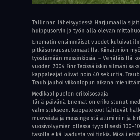
Tallinnan läheisyydessä Harjumaalla sija
huippusorvin ja työn alla olevan mittahu
Enematin ensimmäiset vuodet kuluivat ilma
pitkäsorvausautomaatilla. Kiinailmiön myöt
työstämään messinkiosia. – Venäläisillä ko
vuoden 2004 FinnTecissä iskin silmäni sa
kappaleajat olivat noin 40 sekuntia. Traub
Traub jauhoi viikonlopun aikana miehittäm
Medikaalipuolen erikoisosaaja
Tänä päivänä Enemat on erikoistunut medi
valmistukseen. Kappalekoot lähtevät halka
muoveista ja messingeistä alumiiniin ja kir
vuosivolyymien ollessa tyypillisesti 100–
tasolla eikä laadusta voi tinkiä. Mikäli ets