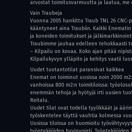
arvostat toimitusvarmuutta ja laatua, me
Vain Traubeja
Vuonna 2005 hankittu Traub TNL 26 CNC-pit
kääntyneet aina Traubiin. Kaikki Enematin 
ja koneiden toimitukset ja jälkimarkkinoin
Traubimme jauhaa edelleen tehokkaasti t
– Kilpailu on kovaa. Koko ajan pitää nipist
Kilpailukyvyn ylläpito ja kehitys vaatii l
Uudet tuotantotilat paransivat kaikkea
Enemat on toiminut uusissa noin 2000 m2:n
vanhoissa 800 m2:n toimitiloissa: työolos
enemmän tehoja ja hyötyjä irti uusien tuo
Reitalu.
Uudet tilat ovat todella tyylikkäät ja ääri
työskentelee täyttä vauhtia kolmessa vuo
Uusissa tiloissa on huomioitu työviihtyvyys
työntekijöiden hyvinvointi. Työntekijöiden