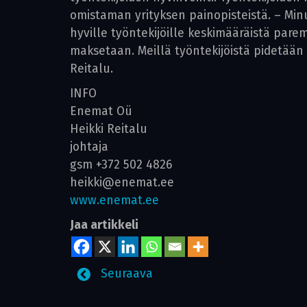
omistaman yrityksen painopisteistä. – Minul
hyville työntekijöille keskimääräistä par
maksetaan. Meillä työntekijöistä pidetään
Reitalu.
INFO
Enemat Oü
Heikki Reitalu
johtaja
gsm +372 502 4826
heikki@enemat.ee
www.enemat.ee
Jaa artikkeli
Seuraava