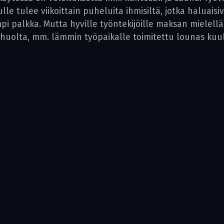
le tulee viikoittain puheluita ihmisiltä, jotka haluaisi
empi palkka. Mutta hyville työntekijöille maksan miel
 huolta, mm. lämmin työpaikalle toimitettu lounas kuul