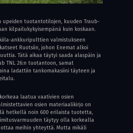
n upeiden tuotantotilojen, kuuden Traub-
iaan kilpailukykyisempänä kuin koskaan.
kiila-ankkuripulttien valmistukseen
 katseet Ruotsiin, johon Enemat alkoi
uttia. Tätä aikaa täytyi saada alaspäin ja
aub TNL 26:n tuotantoon, samat
aina ladattiin tankomakasiini täyteen ja
italu.
korkeaa laatua vaativien osien
mistettavien osien materiaalikirjo on
lä hetkellä noin 600 erilaista tuotetta,
Toimitusvarmuuden täytyy olla korkealla
ta ottaa meihin yhteyttä. Mutta mikäli