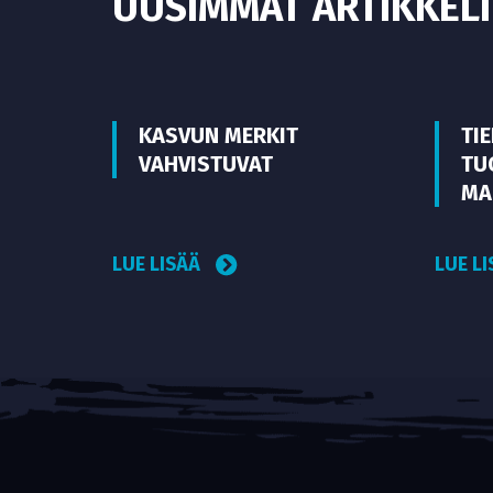
UUSIMMAT ARTIKKELI
KASVUN MERKIT
TI
VAHVISTUVAT
TU
MA
LUE LISÄÄ
LUE L