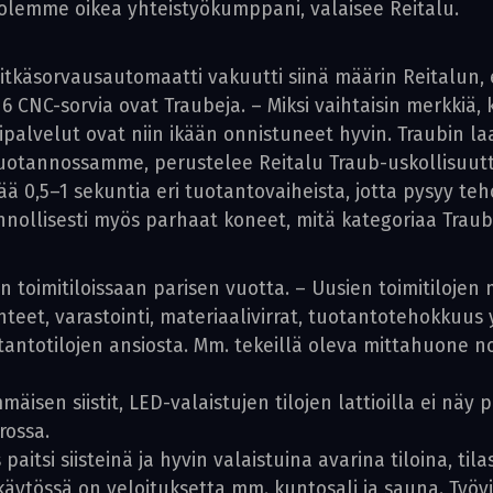
 olemme oikea yhteistyökumppani, valaisee Reitalu.
käsorvausautomaatti vakuutti siinä määrin Reitalun, et
6 CNC-sorvia ovat Traubeja. – Miksi vaihtaisin merkkiä
tipalvelut ovat niin ikään onnistuneet hyvin. Traubin 
uotannossamme, perustelee Reitalu Traub-uskollisuut
ää 0,5–1 sekuntia eri tuotantovaiheista, jotta pysyy teh
uonnollisesti myös parhaat koneet, mitä kategoriaa Trau
 toimitiloissaan parisen vuotta. – Uusien toimitilojen 
uhteet, varastointi, materiaalivirrat, tuotantotehokku
tantotilojen ansiosta. Mm. tekeillä oleva mittahuone n
mmäisen siistit, LED-valaistujen tilojen lattioilla ei nä
rossa.
 paitsi siisteinä ja hyvin valaistuina avarina tiloina, 
 käytössä on veloituksetta mm. kuntosali ja sauna. Työvi