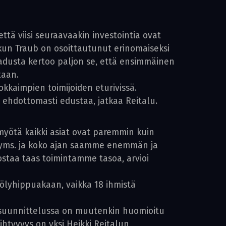
tä viisi seuraavaakin investointia ovat
, kun Traub on osoittautunut erinomaiseksi
laadusta kertoo paljon se, että ensimmäinen
taan.
okkaimpien toimijoiden eturivissä.
b ehdottomasti edustaa, jatkaa Reitalu.
myötä kaikki asiat ovat paremmin kuin
us yms. ja koko ajan saamme enemmän ja
ostaa taas toimintamme tasoa, arvioi
y pölyhippuakaan, vaikka 18 ihmistä
tilasuunnittelussa on muutenkin huomioitu
ihtyvyys on yksi Heikki Reitalun