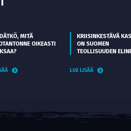
T
EDÄTKÖ, MITÄ
KRIISINKESTÄVÄ KA
OTANTONNE OIKEASTI
ON SUOMEN
KSAA?
TEOLLISUUDEN ELIN
ISÄÄ
LUE LISÄÄ