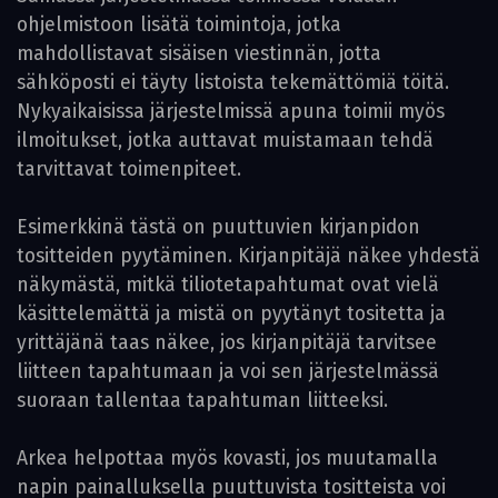
ohjelmistoon lisätä toimintoja, jotka
mahdollistavat sisäisen viestinnän, jotta
sähköposti ei täyty listoista tekemättömiä töitä.
Nykyaikaisissa järjestelmissä apuna toimii myös
ilmoitukset, jotka auttavat muistamaan tehdä
tarvittavat toimenpiteet.
Esimerkkinä tästä on puuttuvien kirjanpidon
tositteiden pyytäminen. Kirjanpitäjä näkee yhdestä
näkymästä, mitkä tiliotetapahtumat ovat vielä
käsittelemättä ja mistä on pyytänyt tositetta ja
yrittäjänä taas näkee, jos kirjanpitäjä tarvitsee
liitteen tapahtumaan ja voi sen järjestelmässä
suoraan tallentaa tapahtuman liitteeksi.
Arkea helpottaa myös kovasti, jos muutamalla
napin painalluksella puuttuvista tositteista voi