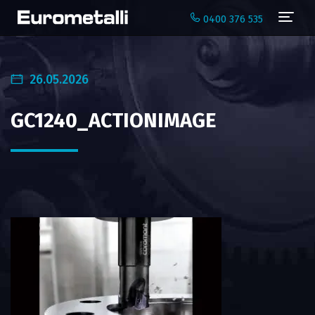
Navi
0400 376 535
26.05.2026
GC1240_ACTIONIMAGE