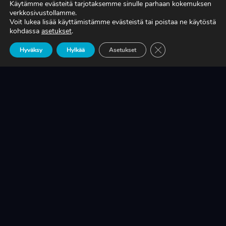
Käytämme evästeitä tarjotaksemme sinulle parhaan kokemuksen
verkkosivustollamme.
Voit lukea lisää käyttämistämme evästeistä tai poistaa ne käytöstä
TIEDÄTKÖ, MITÄ TUOTANTONNE OIKEASTI
kohdassa
asetukset
.
MAKSAA?
Sulje evästebanneri
Hyväksy
Hylkää
Asetukset
LUE LISÄÄ
KRIISINKESTÄVÄ KASVU ON SUOMEN
TEOLLISUUDEN ELINEHTO
LUE LISÄÄ
A-RYUNG-PUMPPUJEN YLEISIMMÄT
VARAOSAT NYT SUORAAN TEKUPITIN
VARASTOSTA
LUE LISÄÄ