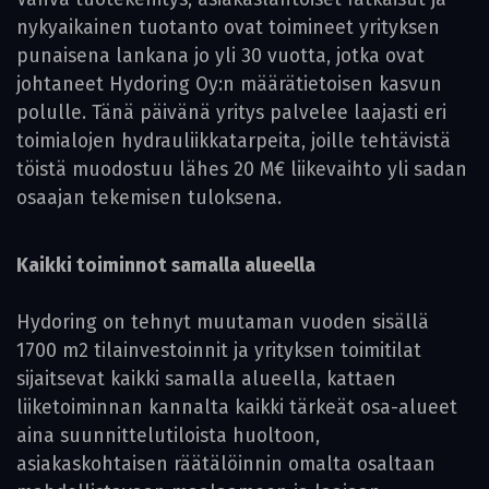
nykyaikainen tuotanto ovat toimineet yrityksen
punaisena lankana jo yli 30 vuotta, jotka ovat
johtaneet Hydoring Oy:n määrätietoisen kasvun
polulle. Tänä päivänä yritys palvelee laajasti eri
toimialojen hydrauliikkatarpeita, joille tehtävistä
töistä muodostuu lähes 20 M€ liikevaihto yli sadan
osaajan tekemisen tuloksena.
Kaikki toiminnot samalla alueella
Hydoring on tehnyt muutaman vuoden sisällä
1700 m2 tilainvestoinnit ja yrityksen toimitilat
sijaitsevat kaikki samalla alueella, kattaen
liiketoiminnan kannalta kaikki tärkeät osa-alueet
aina suunnittelutiloista huoltoon,
asiakaskohtaisen räätälöinnin omalta osaltaan