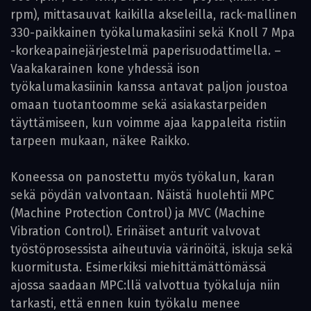
rpm), mittasauvat kaikilla akseleilla, rack-mallinen
330-paikkainen työkalumakasiini sekä Knoll 7 Mpa
-korkeapainejärjestelmä paperisuodattimella. –
Vaakakarainen kone yhdessä ison
työkalumakasiinin kanssa antavat paljon joustoa
omaan tuotantoomme sekä asia­kastarpeiden
täyttämiseen, kun voimme ajaa kappaleita ristiin
tarpeen mukaan, näkee Raikko.
Koneessa on panostettu myös työkalun, karan
sekä pöydän valvontaan. Näistä huolehtii MPC
(Machine Protection ­Control) ja MVC (Machine
Vibration Control). Erinäiset anturit valvovat
työstöprosessista aiheutuvia värinöitä, iskuja sekä
kuormitusta. Esimerkiksi miehittämättömässä
ajossa saadaan MPC:llä valvottua työkaluja niin
tarkasti, että ennen kuin työkalu menee