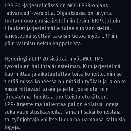
LPP 20 -järjestelmässä on MCC-LPS3-ohjaus
”advanced”-versiolla. Ohjauksessa on liityntä
tuotannonohjausjärjestelmiin (esim. ERP), jolloin
tilaukset järjestelmälle tulee suoraan sieltä.
Järjestelmä syöttää takaisin tietoa myös ERP:iin
päin valmistuneista kappaleista.
Hydoringin LPP 20 sisältää myös MCC-TMS-
työkalujen hallintajärjestelmän. Kun järjestelmä
kuormittaa ja aikatauluttaa töitä koneille, niin se
tietää missä koneessa on mitäkin työkaluja ja onko
niissä riittävästi aikaa jäljellä. Jos ei ole, niin
järjestelmä ilmoittaa puutteista etukäteen.
LPP-järjestelmä tallentaa paljon erilaisia logeja
sekä valmistuskaavioita. Tämän lisäksi koneistaja
tai työnjohtaja voi itse luoda haluamansa kaltaisia
logeja.