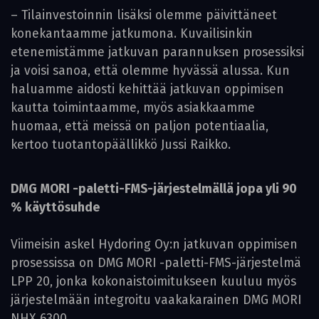
– Tilainvestoinnin lisäksi olemme päivittäneet
konekantaamme jatkumona. Kuvailisinkin
etenemistämme jatkuvan parannuksen prosessiksi
ja voisi sanoa, että olemme hyvässä alussa. Kun
haluamme aidosti kehittää jatkuvan oppimisen
kautta toimintaamme, myös asiakkaamme
huomaa, että meissä on paljon potentiaalia,
kertoo tuotantopäällikkö Jussi Raikko.
DMG MORI -paletti-FMS-järjestelmällä jopa yli 90
% käyttösuhde
Viimeisin askel Hydoring Oy:n jatkuvan oppimisen
prosessissa on DMG MORI -paletti-FMS-järjestelmä
LPP 20, jonka kokonaistoimitukseen kuuluu myös
järjestelmään integroitu vaakakarainen DMG MORI
NHX 6300.