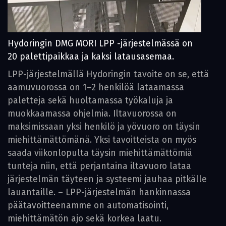
Hydoringin DMG MORI LPP -järjestelmässä on
20 palettipaikkaa ja kaksi latausasemaa.
LPP-järjestelmällä Hydoringin tavoite on se, että
aamuvuorossa on 1–2 henkilöä lataamassa
paletteja sekä huoltamassa työkaluja ja
muokkaamassa ohjelmia. Iltavuorossa on
maksimissaan yksi henkilö ja yövuoro on täysin
miehittämättömänä. Yksi tavoitteista on myös
saada viikonlopulta täysin miehittämättömiä
tunteja niin, että perjantaina iltavuoro lataa
järjestelmän täyteen ja systeemi jauhaa pitkälle
lauantaille. – LPP-järjestelmän hankinnassa
päätavoitteenamme on automatisointi,
miehittämätön ajo sekä korkea laatu.