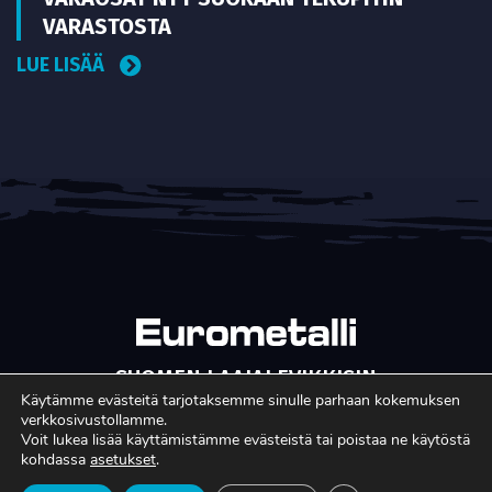
VARASTOSTA
LUE LISÄÄ
SUOMEN LAAJALEVIKKISIN
METALLITEOLLISUUDEN ERIKOISLEHTI
Käytämme evästeitä tarjotaksemme sinulle parhaan kokemuksen
verkkosivustollamme.
Copyright © Faktavisa Oy / Eurometalli 2017. All Rights
Voit lukea lisää käyttämistämme evästeistä tai poistaa ne käytöstä
kohdassa
asetukset
.
Reserved. · Toteutus:
Värikäs