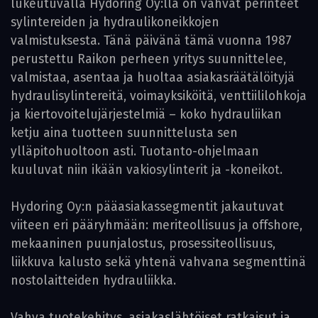
lukeutuvalla Hydoring Oy:llä on vahvat perinteet
sylintereiden ja hydraulikoneikkojen
valmistuksesta. Tänä päivänä tämä vuonna 1987
perustettu Raikon perheen yritys suunnittelee,
valmistaa, asentaa ja huoltaa asiakasräätälöityjä
hydraulisylintereitä, voimayksiköitä, venttiililohkoja
ja kiertovoitelujärjestelmiä – koko hydrauliikan
ketju aina tuotteen suunnittelusta sen
ylläpitohuoltoon asti. Tuotanto-ohjelmaan
kuuluvat niin ikään vakiosylinterit ja -koneikot.
Hydoring Oy:n pääasiakassegmentit jakautuvat
viiteen eri pääryhmään: meriteollisuus ja offshore,
mekaaninen puunjalostus, prosessiteollisuus,
liikkuva kalusto sekä yhtenä vahvana segmenttinä
nostolaitteiden hydrauliikka.
Vahva tuotekehitys, asiakaslähtöiset ratkaisut ja