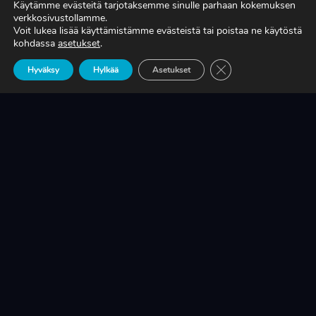
Käytämme evästeitä tarjotaksemme sinulle parhaan kokemuksen
verkkosivustollamme.
Voit lukea lisää käyttämistämme evästeistä tai poistaa ne käytöstä
TIEDÄTKÖ, MITÄ TUOTANTONNE OIKEASTI
kohdassa
asetukset
.
MAKSAA?
Sulje evästebanneri
Hyväksy
Hylkää
Asetukset
LUE LISÄÄ
KRIISINKESTÄVÄ KASVU ON SUOMEN
TEOLLISUUDEN ELINEHTO
LUE LISÄÄ
A-RYUNG-PUMPPUJEN YLEISIMMÄT
VARAOSAT NYT SUORAAN TEKUPITIN
VARASTOSTA
LUE LISÄÄ