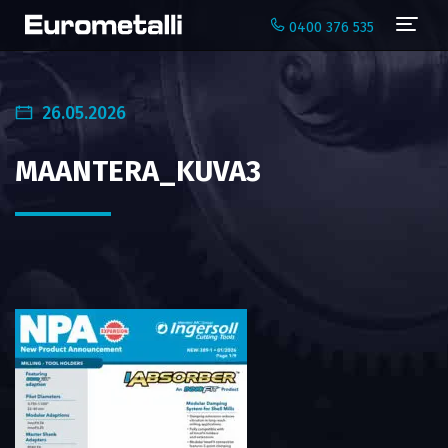
Navi
0400 376 535
26.05.2026
MAANTERA_KUVA3