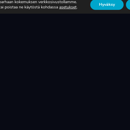
 parhaan kokemuksen verkkosivustollamme.
OTANTONNE OIKEASTI
ON SUOMEN
Hyväksy
 tai poistaa ne käytöstä kohdassa
asetukset
.
KSAA?
TEOLLISUUDEN ELIN
ISÄÄ
LUE LISÄÄ
SUOMEN LAAJALEVIKKISIN METALLITEOLLIS