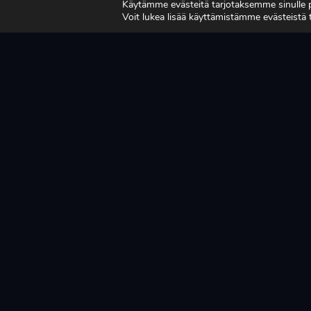
Käytämme evästeitä tarjotaksemme sinulle
VAHVISTUVAT
TU
Voit lukea lisää käyttämistämme evästeistä
MA
LUE LISÄÄ
LUE L